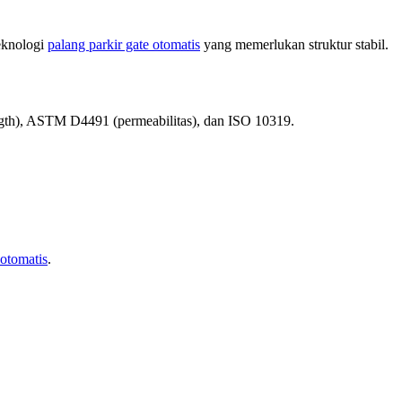
eknologi
palang parkir gate otomatis
yang memerlukan struktur stabil.
ngth), ASTM D4491 (permeabilitas), dan ISO 10319.
 otomatis
.