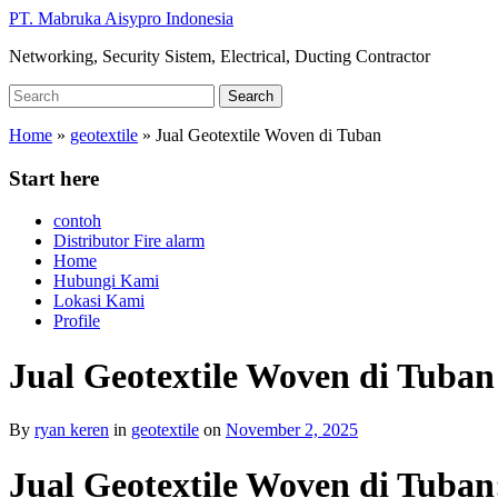
Skip
PT. Mabruka Aisypro Indonesia
to
Networking, Security Sistem, Electrical, Ducting Contractor
main
content
Search
Search
for:
Home
»
geotextile
»
Jual Geotextile Woven di Tuban
Start here
contoh
Distributor Fire alarm
Home
Hubungi Kami
Lokasi Kami
Profile
Jual Geotextile Woven di Tuban
By
ryan keren
in
geotextile
on
November 2, 2025
Jual Geotextile Woven di Tuba