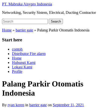
Skip
PT. Mabruka Aisypro Indonesia
to
Networking, Security Sistem, Electrical, Ducting Contractor
main
content
Search
Search
for:
Home
»
barrier gate
»
Palang Parkir Otomatis Indonesia
Start here
contoh
Distributor Fire alarm
Home
Hubungi Kami
Lokasi Kami
Profile
Palang Parkir Otomatis
Indonesia
By
ryan keren
in
barrier gate
on
September 11, 2021