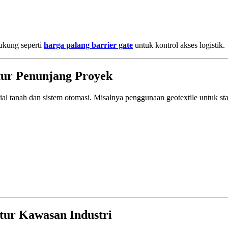
dukung seperti
harga palang barrier gate
untuk kontrol akses logistik.
ktur Penunjang Proyek
ial tanah dan sistem otomasi. Misalnya penggunaan geotextile untuk st
ktur Kawasan Industri