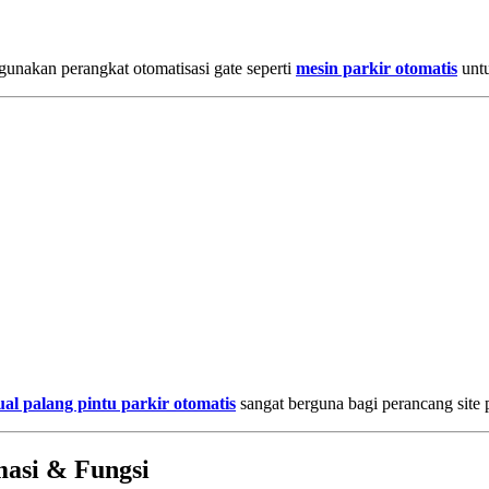
gunakan perangkat otomatisasi gate seperti
mesin parkir otomatis
untu
ual palang pintu parkir otomatis
sangat berguna bagi perancang site 
masi & Fungsi