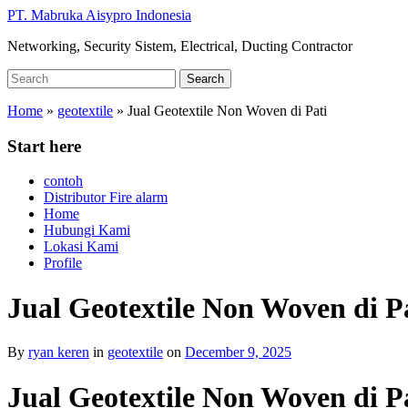
Skip
PT. Mabruka Aisypro Indonesia
to
Networking, Security Sistem, Electrical, Ducting Contractor
main
content
Search
Search
for:
Home
»
geotextile
»
Jual Geotextile Non Woven di Pati
Start here
contoh
Distributor Fire alarm
Home
Hubungi Kami
Lokasi Kami
Profile
Jual Geotextile Non Woven di P
By
ryan keren
in
geotextile
on
December 9, 2025
Jual Geotextile Non Woven di 