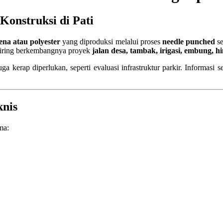
Konstruksi di Pati
lena atau polyester
yang diproduksi melalui proses
needle punched
se
seiring berkembangnya proyek
jalan desa, tambak, irigasi, embung, hi
a kerap diperlukan, seperti evaluasi infrastruktur parkir. Informasi s
knis
ma: