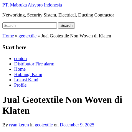
Skip
PT. Mabruka Aisypro Indonesia
to
Networking, Security Sistem, Electrical, Ducting Contractor
main
content
Search
Search
for:
Home
»
geotextile
»
Jual Geotextile Non Woven di Klaten
Start here
contoh
Distributor Fire alarm
Home
Hubungi Kami
Lokasi Kami
Profile
Jual Geotextile Non Woven di
Klaten
By
ryan keren
in
geotextile
on
December 9, 2025