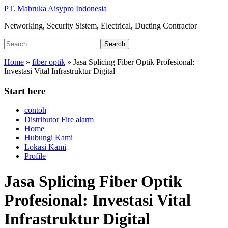
Skip
PT. Mabruka Aisypro Indonesia
to
Networking, Security Sistem, Electrical, Ducting Contractor
main
content
Search
Search
for:
Home
»
fiber optik
»
Jasa Splicing Fiber Optik Profesional:
Investasi Vital Infrastruktur Digital
Start here
contoh
Distributor Fire alarm
Home
Hubungi Kami
Lokasi Kami
Profile
Jasa Splicing Fiber Optik
Profesional: Investasi Vital
Infrastruktur Digital