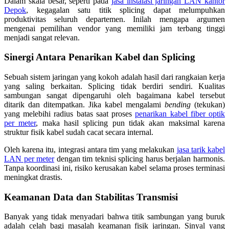
Dalam skala besar, seperti pada
jasa instalasi jaringan LAN kantor
Depok
, kegagalan satu titik splicing dapat melumpuhkan
produktivitas seluruh departemen. Inilah mengapa argumen
mengenai pemilihan vendor yang memiliki jam terbang tinggi
menjadi sangat relevan.
Sinergi Antara Penarikan Kabel dan Splicing
Sebuah sistem jaringan yang kokoh adalah hasil dari rangkaian kerja
yang saling berkaitan. Splicing tidak berdiri sendiri. Kualitas
sambungan sangat dipengaruhi oleh bagaimana kabel tersebut
ditarik dan ditempatkan. Jika kabel mengalami
bending
(tekukan)
yang melebihi radius batas saat proses
penarikan kabel fiber optik
per meter
, maka hasil splicing pun tidak akan maksimal karena
struktur fisik kabel sudah cacat secara internal.
Oleh karena itu, integrasi antara tim yang melakukan
jasa tarik kabel
LAN per meter
dengan tim teknisi splicing harus berjalan harmonis.
Tanpa koordinasi ini, risiko kerusakan kabel selama proses terminasi
meningkat drastis.
Keamanan Data dan Stabilitas Transmisi
Banyak yang tidak menyadari bahwa titik sambungan yang buruk
adalah celah bagi masalah keamanan fisik jaringan. Sinyal yang