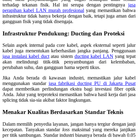
terhadap tekanan fisik. Hal ini serupa dengan pentingnya
jasa
perapihan kabel LAN murah profesional
yang memastikan bahwa
infrastruktur tidak hanya bekerja dengan baik, tetapi juga aman dari
gangguan fisik yang tidak disengaja.
Infrastruktur Pendukung: Ducting dan Proteksi
Selain aspek internal pada core kabel, aspek eksternal seperti jalur
kabel juga menentukan keberhasilan jangka panjang. Penggunaan
jasa instalasi kabel duct
atau sistem
ducting kabel LAN
yang tepat
akan melindungi titik-titik penyambungan dari kelembaban,
perubahan suhu, dan gangguan hama seperti tikus.
Jika Anda berada di kawasan industri, memastikan jalur kabel
menggunakan standar
jasa fabrikasi ducting PU di Jakarta Pusat
dapat memberikan perlindungan ekstra bagi investasi fiber optik
Anda. Jalur yang terproteksi memastikan bahwa hasil kerja dari jasa
splicing tidak sia-sia akibat faktor lingkungan.
Menakar Kualitas Berdasarkan Standar Teknis
Dalam memilih penyedia layanan, jangan hanya tergiur dengan janji
kecepatan. Tanyakan standar
loss
maksimal yang mereka janjikan
per titik sambungan. Standar industri biasanya berada di bawah 0.05