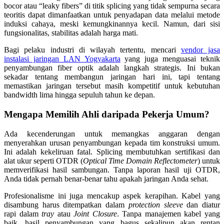
bocor atau “leaky fibers” di titik splicing yang tidak sempurna secara
teoritis dapat dimanfaatkan untuk penyadapan data melalui metode
induksi cahaya, meski kemungkinannya kecil. Namun, dari sisi
fungsionalitas, stabilitas adalah harga mati.
Bagi pelaku industri di wilayah tertentu, mencari
vendor jasa
instalasi jaringan LAN Yogyakarta
yang juga menguasai teknik
penyambungan fiber optik adalah langkah strategis. Ini bukan
sekadar tentang membangun jaringan hari ini, tapi tentang
memastikan jaringan tersebut masih kompetitif untuk kebutuhan
bandwidth lima hingga sepuluh tahun ke depan.
Mengapa Memilih Ahli daripada Pekerja Umum?
Ada kecenderungan untuk memangkas anggaran dengan
menyerahkan urusan penyambungan kepada tim konstruksi umum.
Ini adalah kekeliruan fatal. Splicing membutuhkan sertifikasi dan
alat ukur seperti OTDR (
Optical Time Domain Reflectometer
) untuk
memverifikasi hasil sambungan. Tanpa laporan hasil uji OTDR,
Anda tidak pernah benar-benar tahu apakah jaringan Anda sehat.
Profesionalisme ini juga mencakup aspek kerapihan. Kabel yang
disambung harus ditempatkan dalam
protection sleeve
dan diatur
rapi dalam
tray
atau
Joint Closure
. Tanpa manajemen kabel yang
baik, hasil penyambungan yang bagus sekalipun akan rentan