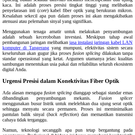
kaca. Ini adalah proses presisi tingkat tinggi yang melibatkan
penyelarasan inti (
core
) kabel fiber optik yang berukuran mikron.
Kesalahan sekecil apa pun dalam proses ini akan mengakibatkan
atenuasi atau pelemahan sinyal yang signifikan.
Menggunakan tenaga amatir untuk melakukan penyambungan
adalah sebuah kecerobohan investasi. Meskipun tahap awal
pembangunan jaringan melibatkan
jasa instalasi jaringan kabel LAN
komputer di Tangerang
yang mumpuni, efektivitas sistem secara
keseluruhan akan gugur jika proses
fusion splicing
dilakukan tanpa
standar operasional yang ketat. Argumen utamanya jelas: kualitas
sambungan menentukan usia pakai dan reliabilitas seluruh ekosistem
digital Anda.
Urgensi Presisi dalam Konektivitas Fiber Optik
Ada alasan mengapa
fusion splicing
dianggap sebagai standar emas
dibandingkan penyambungan mekanis.
Fusion splicer
menggunakan busur listrik untuk melelehkan dua ujung serat optik
sehingga menyatu secara permanen. Proses ini meminimalkan
pantulan balik sinyal (
back reflection
) dan memastikan transmisi
cahaya tidak terganggu.
Namun, teknologi secanggih apa pun tetap bergantung pada