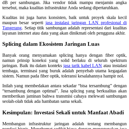
dB per sambungan. Jika vendor tidak mampu menjamin angka
tersebut, maka kualitas infrastruktur Anda sedang dipertaruhkan.
Kualitas ini juga harus konsisten, baik untuk proyek skala kecil
maupun besar seperti
jasa instalasi jaringan LAN profesional di
Tangerang
. Setiap titik sambungan adalah representasi dari kualitas
layanan internet atau data yang akan dinikmati oleh pengguna akhir.
Splicing dalam Ekosistem Jaringan Luas
Banyak orang menyamakan splicing hanya dengan fiber optik,
namun prinsip koneksi yang solid berlaku di seluruh spektrum
jaringan. Baik itu dalam konteks
jasa tarik kabel LAN
atau instalasi
tembaga, terminasi yang buruk adalah penyebab utama kegagalan
sistem. Namun pada fiber optik, toleransi kesalahannya hampir nol.
Inilah yang membedakan antara sekadar “bisa tersambung” dengan
“tersambung dengan optimal”. Jasa splicing yang berkualitas akan
memberikan jaminan bahwa transmisi cahaya melewati sambungan
seolah-olah tidak ada hambatan sama sekali.
Kesimpulan: Investasi Sekali untuk Manfaat Abadi
Membangun infrastruktur jaringan adalah tentang membangun
pondasi bisnis. Menghemat sedikit biaya dengan menggunakan jasa