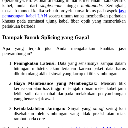
operatornya. Profesional di bidang ini harus memahami karakteristik
kabel, mulai dari
single-mode
hingga
multi-mode
. Seringkali,
masalah muncul ketika sebuah proyek hanya fokus pada aspek
jasa
pemasangan kabel LAN
secara umum tanpa memberikan perhatian
khusus pada terminasi ujung kabel fiber optik yang memerlukan
perlakuan berbeda.
Dampak Buruk Splicing yang Gagal
Apa yang terjadi jika Anda mengabaikan kualitas jasa
penyambungan?
Peningkatan Latensi:
Data yang seharusnya sampai dalam
hitungan milidetik akan tertahan karena paket data harus
dikirim ulang akibat sinyal yang korup di titik sambungan.
Biaya Maintenance yang Membengkak:
Mencari titik
kerusakan atau
loss
tinggi di tengah ribuan meter kabel jauh
lebih sulit dan mahal daripada melakukan penyambungan
yang benar sejak awal.
Ketidakstabilan Jaringan:
Sinyal yang
on-off
sering kali
disebabkan oleh sambungan yang tidak presisi atau retak
rambut pada core.