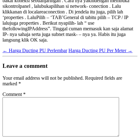
bakal koneksi sebuahjaringan . Cara nya yaknidengan membuka
sikontrolpanel , lalubukapilihan si network- conection . Lalu
klikkanan di localareaconection . Di jendela itu juga, pilih lah
‘properties . LaluPilih – ‘TAB’General di tabitu pilih – TCP / IP
lalujuga properties . Berikut nyapilih- lah “ use
thefollowingIPAddress”. Tinggal cuman memasuk kan saja alamat
IP- nya sahaja serta juga subnet mask- – nya ya. Habis itu juga
langsung klik OK saja.
←
Harga Ducting PU Perlembar
Harga Ducting PU Per Meter
→
Leave a comment
Your email address will not be published.
Required fields are
marked
*
Comment
*