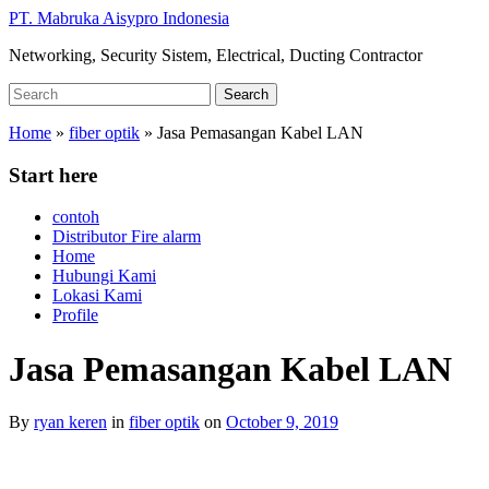
Skip
PT. Mabruka Aisypro Indonesia
to
Networking, Security Sistem, Electrical, Ducting Contractor
main
content
Search
Search
for:
Home
»
fiber optik
»
Jasa Pemasangan Kabel LAN
Start here
contoh
Distributor Fire alarm
Home
Hubungi Kami
Lokasi Kami
Profile
Jasa Pemasangan Kabel LAN
By
ryan keren
in
fiber optik
on
October 9, 2019