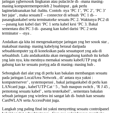
jaringan ygbersosok lingkaran atau pulacircle di- -mana masing-
masing komputermemperoleh 2 buahinput , gak perlu
lagimelaksanakan hal -halitu. Contoh- nya ‘PC 1’, ‘PC 2’, ‘PC 3’
ber jajar’ , maka sesuatuT – connector di sebuah ‘PC 1 di- -
pasangkankabel serta terminatorke sesuatu PC 2. Waktunya PC2 di
—pasang kan kabel dari ‘PC 1 serta kabel kesi ‘PC 3. Bakal
sementara disi PC 3 di- -pasang kan kabel darisi ‘PC 2 serta
terminator – -nya .
Andaikan aja kita ini mengenakantype jaringan yng ber sosok star ,
makabuat masing- masing kabelyng berasal daripada
sebuahkomputer yg di koneksikan pada sesuatuport yng ada di
sebuahhub. Lalu andaikankita akan menggabung kanhub itu kehub
yng lain nya, kita mestinya memakai sesuatu kabelUTP yng di
gabung kan ke sesuatu portyg ada di masing- masing hub .
Sebongkah dari alat yng di perlu kan bakalan membangun sesuatu
pada jaringan LocalArea Network , di’ antara nya yakni :
komputerserver’ , systemoperasi , bakal jaringankabel di perlu kan
LANcard juga , kabel’UTP Cat ‘ 5 , ‘hub maupun switch , ‘R J 45 ,
pemotong sesuatu kabel’ , serta testerkabel’ , sementara bakalan
sebuah jaringan yng wireless ini sangat lah di- butuh kan sesuatu
CardWLAN serta AccessPoint juga.
Langkah yng paling final ini yakni menyetting sesuatu controlpanel