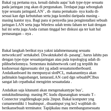
Bakal yg pertama nya, kenali dahulu aapa’ kah type-type sesuatu
pada jaringan yng akan di pergunakan. Terdapat juga sebongkah
type sesuatu jaringanLAN’ , di- mana pemakain- nya kudu di-
sesuai kan dgn kebutuhan serta juga kondisi daripada masing -
masing kantor nya. Bagi para si penyedia jasa penginstallasi sebuah
jaringan LAN serta juga Wireless udah tentu faham ter kait dengan
hal ini serta juga Anda cuman tinggal ber diskusi aja ter kait hal
pemasangan – nya .
Bakal langkah berikut nya yakni ialahmemasang sesuatu
networkcard’ sertakabel. Diwaktukabel di- pasang’, harus lahitu pas
dengan type-type sesuatujaringan atau pula topologiyg udah di-
pilihsebelomnya. Sementara itulahnetwork card yg terpilih itu
kudusesuai dgnsesuatu slot yg adadi sesuatumotherboard.
Andaikanboard itu mempunyai slotPCI,, makanantinya akan
jadimakin bagusbanget, lantaranLAN card dgn sebuahPCIbus
sangat lah cepatbakal mengirim sesuatudata .
Andaikan saja kitananti akan mengenakantype bus’,
untukitudimasing- masing PC kudu dipasangkan sesuatu T–
Connector yngdilengkapi pula 2input. Bakal komputer yng
cumamemiliki 1 buahinput , disaatinput yng ke2 wajiblah di-
berikansebuah terminator. Tapijikalau mau membangunsesuatu