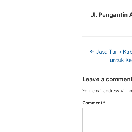
Jl. Pengantin 
←
Jasa Tarik Kab
untuk K
Leave a commen
Your email address will n
Comment
*