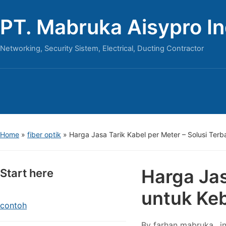
PT. Mabruka Aisypro I
Networking, Security Sistem, Electrical, Ducting Contractor
Home
»
fiber optik
»
Harga Jasa Tarik Kabel per Meter – Solusi Ter
Harga Jas
Start here
untuk Ke
contoh
By
farhan mabruka
i