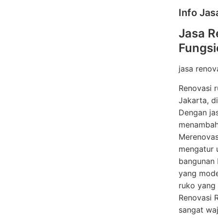
Info Ja
Jasa R
Fungsi
jasa renov
Renovasi r
Jakarta, d
Dengan jas
menambah 
Merenovasi
mengatur u
bangunan b
yang moder
ruko yang 
Renovasi R
sangat waj