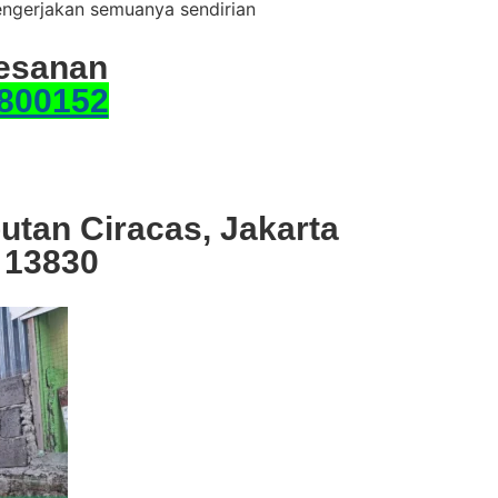
engerjakan semuanya sendirian
esanan
800152
utan Ciracas, Jakarta
 13830