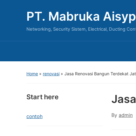
PT. Mabruka Aisyp
Networking, Security Sistem, Electrical, Ducting Con
Home
»
renovasi
»
Jasa Renovasi Bangun Terdekat Jat
Jasa
Start here
By
admin
contoh