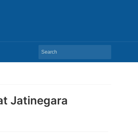
Search
for:
t Jatinegara