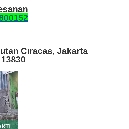
esanan
800152
utan Ciracas, Jakarta
 13830