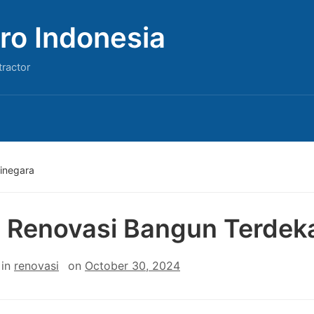
ro Indonesia
tractor
inegara
 Renovasi Bangun Terdeka
in
renovasi
on
October 30, 2024