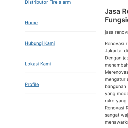
Distributor Fire alarm
Jasa R
Fungsi
Home
jasa renov
Hubungi Kami
Renovasi r
Jakarta, d
Dengan jas
Lokasi Kami
menambah 
Merenovasi
mengatur u
Profile
bangunan b
yang moder
ruko yang 
Renovasi R
sangat waj
menawarka