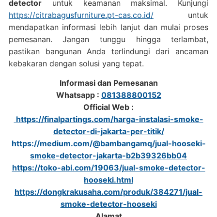
detector
untuk keamanan maksimal. Kunjungi
https://citrabagusfurniture.pt-cas.co.id/
untuk
mendapatkan informasi lebih lanjut dan mulai proses
pemesanan. Jangan tunggu hingga terlambat,
pastikan bangunan Anda terlindungi dari ancaman
kebakaran dengan solusi yang tepat.
Informasi dan Pemesanan
Whatsapp :
081388800152
Official Web :
https://finalpartings.com/harga-instalasi-smoke-
detector-di-jakarta-per-titik/
https://medium.com/@bambangamq/jual-hooseki-
smoke-detector-jakarta-b2b39326bb04
https://toko-abi.com/19063/jual-smoke-detector-
hooseki.html
https://dongkrakusaha.com/produk/384271/jual-
smoke-detector-hooseki
Alamat