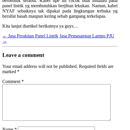
berbentuk serabut. Kabel tipe ini cocok buat instalasi pada
panel listrik yg membutuhkan berjibun lekukan. Namun, kabel
NYAF sebaiknya tak dipakai pada lingkungan terbuka yg
bersifat basah maupun kering sebab gampang terkelupas.
Kita lanjut diartikel berikutnya ya guys…
←
Jasa Perakitan Panel Listrik
Jasa Pemasangan Lampu PJU
→
Leave a comment
Your email address will not be published.
Required fields are
marked
*
Comment
*
Name
*