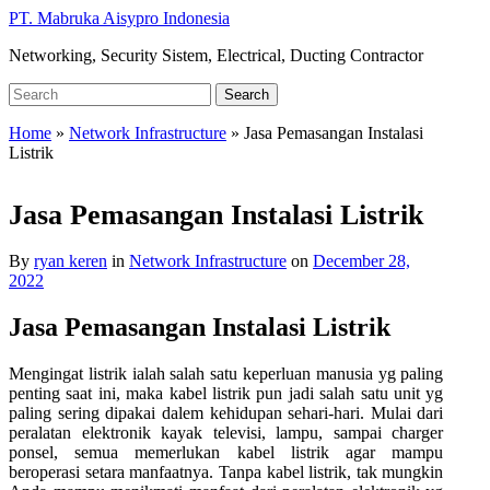
Skip
PT. Mabruka Aisypro Indonesia
to
Networking, Security Sistem, Electrical, Ducting Contractor
main
content
Search
Search
for:
Home
»
Network Infrastructure
»
Jasa Pemasangan Instalasi
Listrik
Jasa Pemasangan Instalasi Listrik
By
ryan keren
in
Network Infrastructure
on
December 28,
2022
Jasa Pemasangan Instalasi Listrik
Mengingat listrik ialah salah satu keperluan manusia yg paling
penting saat ini, maka kabel listrik pun jadi salah satu unit yg
paling sering dipakai dalem kehidupan sehari-hari. Mulai dari
peralatan elektronik kayak televisi, lampu, sampai charger
ponsel, semua memerlukan kabel listrik agar mampu
beroperasi setara manfaatnya. Tanpa kabel listrik, tak mungkin