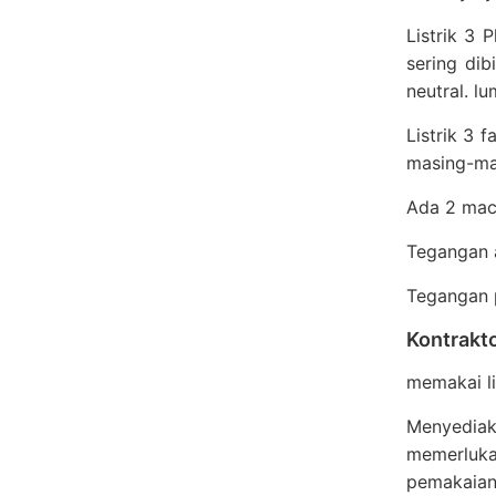
Listrik 3 
sering dib
neutral. l
Listrik 3 
masing-mas
Ada 2 maca
Tegangan a
Tegangan p
Kontrakt
memakai li
Menyediak
memerluka
pemakaian