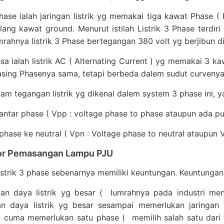
Phase ialah jaringan listrik yg memakai tiga kawat Phase ( 
ilang kawat ground. Menurut istilah Listrik 3 Phase terdiri
umrahnya listrik 3 Phase bertegangan 380 volt yg berjibun di
fasa ialah listrik AC ( Alternating Current ) yg memakai 
ing Phasenya sama, tetapi berbeda dalem sudut curvenya 
m tegangan listrik yg dikenal dalem system 3 phase ini, ya
ntar phase ( Vpp : voltage phase to phase ataupun ada pula
hase ke neutral ( Vpn : Voltage phase to neutral ataupun Vo
or Pemasangan Lampu PJU
strik 3 phase sebenarnya memiliki keuntungan. Keuntungan L
an daya listrik yg besar ( lumrahnya pada industri men
n daya listrik yg besar sesampai memerlukan jaringan y
 cuma memerlukan satu phase ( memilih salah satu dari 