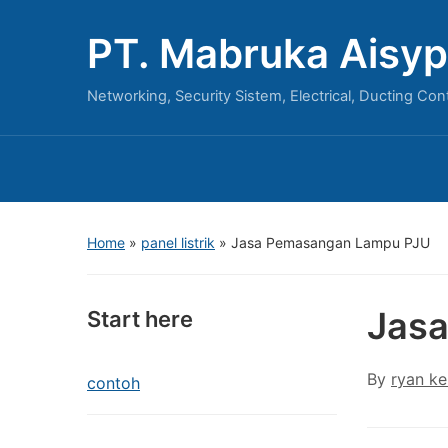
PT. Mabruka Aisyp
Networking, Security Sistem, Electrical, Ducting Con
Home
»
panel listrik
»
Jasa Pemasangan Lampu PJU
Jas
Start here
By
ryan ke
contoh