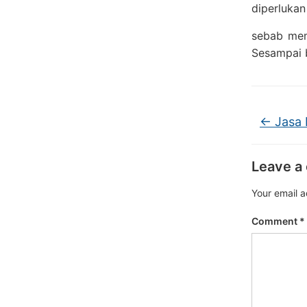
diperluka
sebab mem
Sesampai b
←
Jasa 
Leave a
Your email a
Comment
*