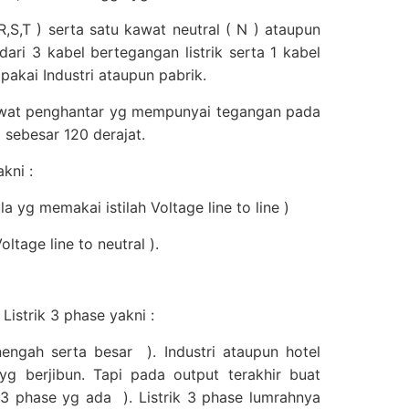
R,S,T ) serta satu kawat neutral ( N ) ataupun
 dari 3 kabel bertegangan listrik serta 1 kabel
pakai Industri ataupun pabrik.
3 kawat penghantar yg mempunyai tegangan pada
sebesar 120 derajat.
kni :
 yg memakai istilah Voltage line to line )
ltage line to neutral ).
istrik 3 phase yakni :
engah serta besar ). Industri ataupun hotel
g berjibun. Tapi pada output terakhir buat
3 phase yg ada ). Listrik 3 phase lumrahnya