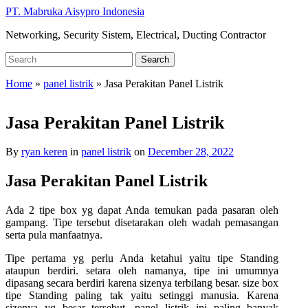
Skip
PT. Mabruka Aisypro Indonesia
to
Networking, Security Sistem, Electrical, Ducting Contractor
main
content
Search
Search
for:
Home
»
panel listrik
»
Jasa Perakitan Panel Listrik
Jasa Perakitan Panel Listrik
By
ryan keren
in
panel listrik
on
December 28, 2022
Jasa Perakitan Panel Listrik
Ada 2 tipe box yg dapat Anda temukan pada pasaran oleh
gampang. Tipe tersebut disetarakan oleh wadah pemasangan
serta pula manfaatnya.
Tipe pertama yg perlu Anda ketahui yaitu tipe Standing
ataupun berdiri. setara oleh namanya, tipe ini umumnya
dipasang secara berdiri karena sizenya terbilang besar. size box
tipe Standing paling tak yaitu setinggi manusia. Karena
sizenya yg besar tersebut, panel listrik ini paling banyak