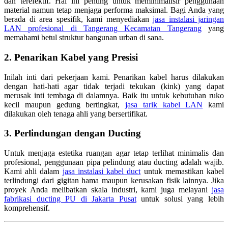
dan terefektif. Hal ini penting untuk meminimalisir penggunaan
material namun tetap menjaga performa maksimal. Bagi Anda yang
berada di area spesifik, kami menyediakan
jasa instalasi jaringan
LAN profesional di Tangerang Kecamatan Tangerang
yang
memahami betul struktur bangunan urban di sana.
2. Penarikan Kabel yang Presisi
Inilah inti dari pekerjaan kami. Penarikan kabel harus dilakukan
dengan hati-hati agar tidak terjadi tekukan (kink) yang dapat
merusak inti tembaga di dalamnya. Baik itu untuk kebutuhan ruko
kecil maupun gedung bertingkat,
jasa tarik kabel LAN
kami
dilakukan oleh tenaga ahli yang bersertifikat.
3. Perlindungan dengan Ducting
Untuk menjaga estetika ruangan agar tetap terlihat minimalis dan
profesional, penggunaan pipa pelindung atau ducting adalah wajib.
Kami ahli dalam
jasa instalasi kabel duct
untuk memastikan kabel
terlindungi dari gigitan hama maupun kerusakan fisik lainnya. Jika
proyek Anda melibatkan skala industri, kami juga melayani
jasa
fabrikasi ducting PU di Jakarta Pusat
untuk solusi yang lebih
komprehensif.