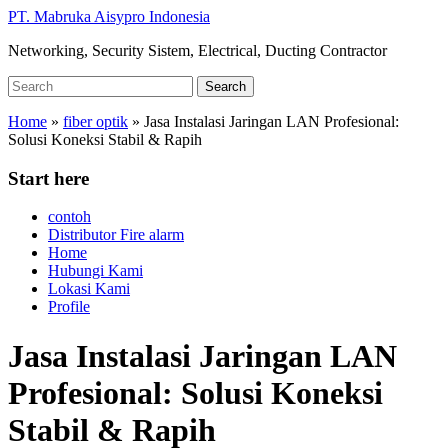
Skip
PT. Mabruka Aisypro Indonesia
to
Networking, Security Sistem, Electrical, Ducting Contractor
main
content
Search
Search
for:
Home
»
fiber optik
»
Jasa Instalasi Jaringan LAN Profesional:
Solusi Koneksi Stabil & Rapih
Start here
contoh
Distributor Fire alarm
Home
Hubungi Kami
Lokasi Kami
Profile
Jasa Instalasi Jaringan LAN
Profesional: Solusi Koneksi
Stabil & Rapih