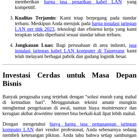
memberikan
harga jasa penarikan kabel LAN
yang
kompetitif.
Kualitas Terjamin:
Kami tetap berpegang pada standar
terbaru. Meskipun Anda merujuk pada
harga instalasi jaringan
LAN per titik 2023
, teknologi dan efisiensi kerja yang kami
terapkan selalu diperbarui sesuai standar tahun terbaru.
Jangkauan Luas:
Bagi perusahaan di area industri,
jasa
instalasi jaringan kabel LAN komputer di Tangerang
kami
telah melayani berbagai pabrik dan gudang logistik besar.
Investasi Cerdas untuk Masa Depan
Bisnis
Banyak pengusaha yang terjebak dengan “solusi murah yang mahal
di kemudian hari”. Menggunakan teknisi amatir mungkin
menghemat pengeluaran di awal, namun biaya
maintenance
dan
kerugian akibat
downtime
internet bisa berkali-kali lipat lebih mahal.
Dengan mengetahui
biaya harga jasa pemasangan jaringan
komputer LAN
dari vendor profesional, Anda sebenarnya sedang
membeli ketenangan pikiran. Anda tahu bahwa setiap sambungan