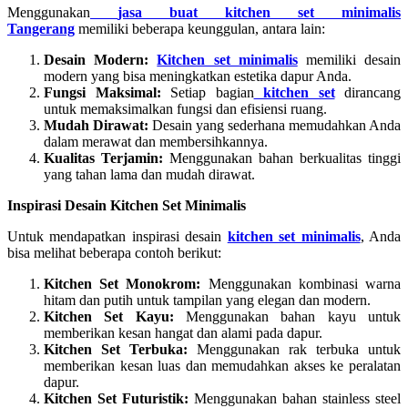
Menggunakan
jasa buat kitchen set minimalis
Tangerang
memiliki beberapa keunggulan, antara lain:
Desain Modern:
Kitchen set minimalis
memiliki desain
modern yang bisa meningkatkan estetika dapur Anda.
Fungsi Maksimal:
Setiap bagian
kitchen set
dirancang
untuk memaksimalkan fungsi dan efisiensi ruang.
Mudah Dirawat:
Desain yang sederhana memudahkan Anda
dalam merawat dan membersihkannya.
Kualitas Terjamin:
Menggunakan bahan berkualitas tinggi
yang tahan lama dan mudah dirawat.
Inspirasi Desain Kitchen Set Minimalis
Untuk mendapatkan inspirasi desain
kitchen set minimalis
, Anda
bisa melihat beberapa contoh berikut:
Kitchen Set Monokrom:
Menggunakan kombinasi warna
hitam dan putih untuk tampilan yang elegan dan modern.
Kitchen Set Kayu:
Menggunakan bahan kayu untuk
memberikan kesan hangat dan alami pada dapur.
Kitchen Set Terbuka:
Menggunakan rak terbuka untuk
memberikan kesan luas dan memudahkan akses ke peralatan
dapur.
Kitchen Set Futuristik:
Menggunakan bahan stainless steel