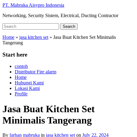
Skip
PT. Mabruka Aisypro Indonesia
to
Networking, Security Sistem, Electrical, Ducting Contractor
main
content
Search
Search
for:
Home
»
jasa kitchen set
»
Jasa Buat Kitchen Set Minimalis
Tangerang
Start here
contoh
Distributor Fire alarm
Home
Hubungi Kami
Lokasi Kami
Profile
Jasa Buat Kitchen Set
Minimalis Tangerang
By
farhan mabruka
in
jasa kitchen set
on
July 22, 2024