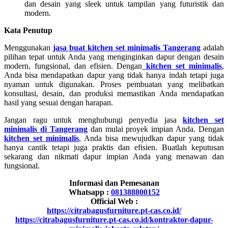
dan desain yang sleek untuk tampilan yang futuristik dan
modern.
Kata Penutup
Menggunakan
jasa buat kitchen set minimalis Tangerang
adalah
pilihan tepat untuk Anda yang menginginkan dapur dengan desain
modern, fungsional, dan efisien. Dengan
kitchen set minimalis
,
Anda bisa mendapatkan dapur yang tidak hanya indah tetapi juga
nyaman untuk digunakan. Proses pembuatan yang melibatkan
konsultasi, desain, dan produksi memastikan Anda mendapatkan
hasil yang sesuai dengan harapan.
Jangan ragu untuk menghubungi penyedia jasa
kitchen set
minimalis di Tangerang
dan mulai proyek impian Anda. Dengan
kitchen set minimalis
, Anda bisa mewujudkan dapur yang tidak
hanya cantik tetapi juga praktis dan efisien. Buatlah keputusan
sekarang dan nikmati dapur impian Anda yang menawan dan
fungsional.
Informasi dan Pemesanan
Whatsapp :
081388800152
Official Web :
https://citrabagusfurniture.pt-cas.co.id/
https://citrabagusfurniture.pt-cas.co.id/kontraktor-dapur-