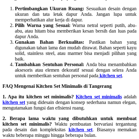
Pertimbangkan Ukuran Ruang:
Sesuaikan desain dengan
ukuran dan tata letak dapur Anda. Jangan lupa untuk
memperhatikan alur kerja di dapur.
Pilih Warna yang Sesuai:
Warna netral seperti putih, abu-
abu, atau hitam bisa memberikan kesan bersih dan luas pada
dapur Anda.
Gunakan Bahan Berkualitas:
Pastikan bahan yang
digunakan tahan lama dan mudah dirawat. Bahan seperti kayu
solid, stainless steel, atau marmer bisa menjadi pilihan yang
baik.
Tambahkan Sentuhan Personal:
Anda bisa menambahkan
aksesoris atau elemen dekoratif sesuai dengan selera Anda
untuk memberikan sentuhan personal pada
kitchen set
.
FAQ Mengenai Kitchen Set Minimalis di Tangerang
1. Apa itu kitchen set minimalis?
Kitchen set minimalis
adalah
kitchen set
yang didesain dengan konsep sederhana namun elegan,
mengutamakan fungsi dan efisiensi ruang.
2. Berapa lama waktu yang dibutuhkan untuk membuat
kitchen set minimalis?
Waktu pembuatan bervariasi tergantung
pada desain dan kompleksitas
kitchen set
. Biasanya memakan
waktu beberapa minggu hingga beberapa bulan.