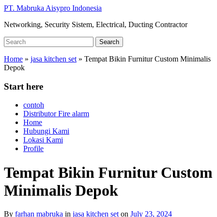
Skip
PT. Mabruka Aisypro Indonesia
to
Networking, Security Sistem, Electrical, Ducting Contractor
main
content
Search
Search
for:
Home
»
jasa kitchen set
»
Tempat Bikin Furnitur Custom Minimalis
Depok
Start here
contoh
Distributor Fire alarm
Home
Hubungi Kami
Lokasi Kami
Profile
Tempat Bikin Furnitur Custom
Minimalis Depok
By
farhan mabruka
in
jasa kitchen set
on
July 23, 2024