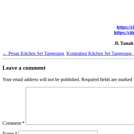
https://
https://ci
Jl. Tana
←
Pesan Kitchen Set Tangerang
Kontraktor Kitchen Set Tangerang
Leave a comment
Your email address will not be published.
Required fields are marked
Comment
*
Name
*