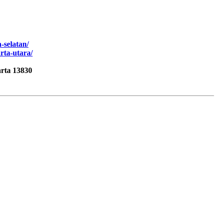
-selatan/
arta-utara/
rta 13830