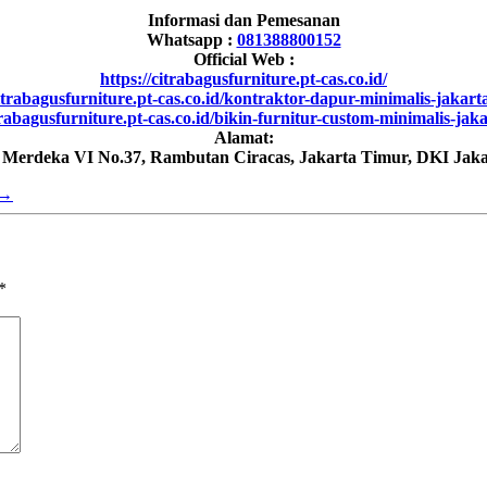
Informasi dan Pemesanan
Whatsapp :
081388800152
Official Web :
https://citrabagusfurniture.pt-cas.co.id/
citrabagusfurniture.pt-cas.co.id/kontraktor-dapur-minimalis-jakarta
trabagusfurniture.pt-cas.co.id/bikin-furnitur-custom-minimalis-jak
Alamat:
h Merdeka VI No.37, Rambutan Ciracas, Jakarta Timur, DKI Jaka
→
*