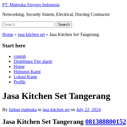
Skip
PT. Mabruka Aisypro Indonesia
to
Networking, Security Sistem, Electrical, Ducting Contractor
main
content
Search
Search
for:
Home
»
jasa kitchen set
»
Jasa Kitchen Set Tangerang
Start here
contoh
Distributor Fire alarm
Home
Hubungi Kami
Lokasi Kami
Profile
Jasa Kitchen Set Tangerang
By
farhan mabruka
in
jasa kitchen set
on
July 22, 2024
Jasa Kitchen Set Tangerang
081388800152