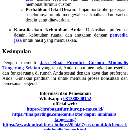
membuat furnitur custom.
Perhatikan Detail Desain
: Tinjau portofolio pekerjaan
sebelumnya untuk mengevaluasi kualitas dan variasi
desain yang ditawarkan.
Konsultasikan Kebutuhan Anda
: Diskusikan preferensi
desain, kebutuhan ruang, dan anggaran dengan
penyedia
jasa
untuk hasil yang memuaskan.
Kesimpulan
Dengan memilih
Jasa Buat Furnitur Custom Minimalis
Tangerang Selatan
yang tepat, Anda dapat meningkatkan estetika
dan fungsi ruang di rumah Anda sesuai dengan gaya dan preferensi
Anda. Gunakan panduan ini untuk memulai proses konsultasi dan
pemesanan segera!
Informasi dan Pemesanan
Whatsapp :
081388800152
official web:
https://citrabagusfurniture.pt-cas.co.id/
https://finalpartings.com/kontraktor-dapur-minimalis-
tangerang/
https://www.kontraktor.solutions/2024/07/jasa-buat-kitchen-set-
minimalis-bogor.html