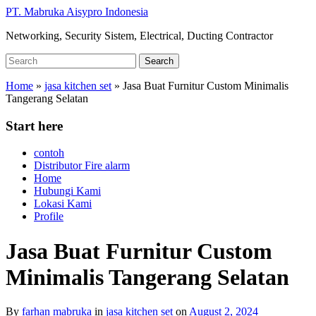
Skip
PT. Mabruka Aisypro Indonesia
to
Networking, Security Sistem, Electrical, Ducting Contractor
main
content
Search
Search
for:
Home
»
jasa kitchen set
»
Jasa Buat Furnitur Custom Minimalis
Tangerang Selatan
Start here
contoh
Distributor Fire alarm
Home
Hubungi Kami
Lokasi Kami
Profile
Jasa Buat Furnitur Custom
Minimalis Tangerang Selatan
By
farhan mabruka
in
jasa kitchen set
on
August 2, 2024