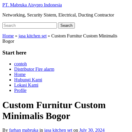
Skip
PT. Mabruka Aisypro Indonesia
to
Networking, Security Sistem, Electrical, Ducting Contractor
main
content
Search
Search
for:
Home
»
jasa kitchen set
»
Custom Furnitur Custom Minimalis
Bogor
Start here
contoh
Distributor Fire alarm
Home
Hubungi Kami
Lokasi Kami
Profile
Custom Furnitur Custom
Minimalis Bogor
By
farhan mabruka
in
jasa kitchen set
on
July 30, 2024