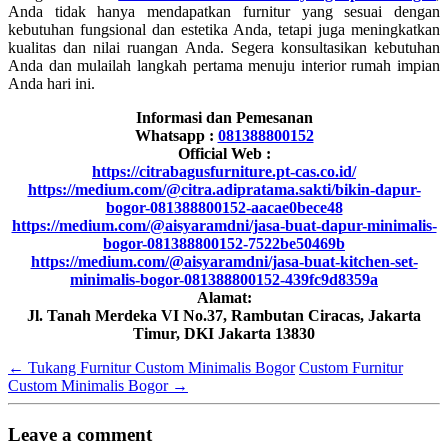
Anda tidak hanya mendapatkan furnitur yang sesuai dengan
kebutuhan fungsional dan estetika Anda, tetapi juga meningkatkan
kualitas dan nilai ruangan Anda. Segera konsultasikan kebutuhan
Anda dan mulailah langkah pertama menuju interior rumah impian
Anda hari ini.
Informasi dan Pemesanan
Whatsapp :
081388800152
Official Web :
https://citrabagusfurniture.pt-cas.co.id/
https://medium.com/@citra.adipratama.sakti/bikin-dapur-
bogor-081388800152-aacae0bece48
https://medium.com/@aisyaramdni/jasa-buat-dapur-minimalis-
bogor-081388800152-7522be50469b
https://medium.com/@aisyaramdni/jasa-buat-kitchen-set-
minimalis-bogor-081388800152-439fc9d8359a
Alamat:
Jl. Tanah Merdeka VI No.37, Rambutan Ciracas, Jakarta
Timur, DKI Jakarta 13830
←
Tukang Furnitur Custom Minimalis Bogor
Custom Furnitur
Custom Minimalis Bogor
→
Leave a comment