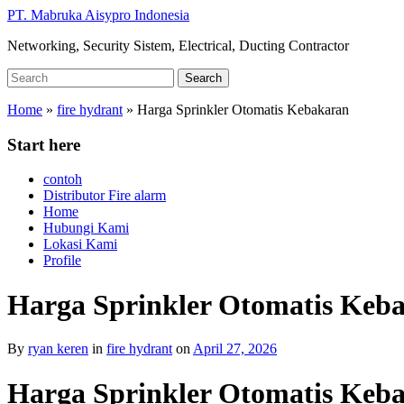
Skip
PT. Mabruka Aisypro Indonesia
to
Networking, Security Sistem, Electrical, Ducting Contractor
main
content
Search
Search
for:
Home
»
fire hydrant
»
Harga Sprinkler Otomatis Kebakaran
Start here
contoh
Distributor Fire alarm
Home
Hubungi Kami
Lokasi Kami
Profile
Harga Sprinkler Otomatis Keb
By
ryan keren
in
fire hydrant
on
April 27, 2026
Harga Sprinkler Otomatis Keb