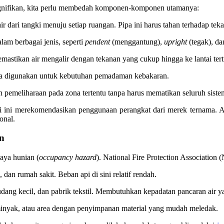
signifikan, kita perlu membedah komponen-komponen utamanya:
r dari tangki menuju setiap ruangan. Pipa ini harus tahan terhadap teka
am berbagai jenis, seperti
pendent
(menggantung),
upright
(tegak), d
mastikan air mengalir dengan tekanan yang cukup hingga ke lantai tert
a digunakan untuk kebutuhan pemadaman kebakaran.
 pemeliharaan pada zona tertentu tanpa harus mematikan seluruh siste
stri ini merekomendasikan penggunaan perangkat dari merek ternama. 
onal.
in
haya hunian (
occupancy hazard
). National Fire Protection Associatio
 dan rumah sakit. Beban api di sini relatif rendah.
udang kecil, dan pabrik tekstil. Membutuhkan kepadatan pancaran air ya
 minyak, atau area dengan penyimpanan material yang mudah meledak.