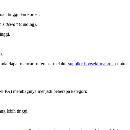
nan tinggi dan korosi.
an
sidewall
(dinding).
inggi.
m.
Anda dapat mencari referensi melalui
supplier hooseki mabruka
untuk
n (NFPA) membaginya menjadi beberapa kategori:
ng lebih tinggi.