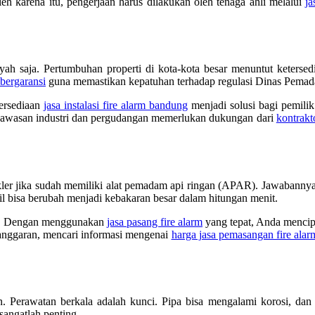
eh karena itu, pengerjaan harus dilakukan oleh tenaga ahli melalui
ja
ah saja. Pertumbuhan properti di kota-kota besar menuntut ketersed
a bergaransi
guna memastikan kepatuhan terhadap regulasi Dinas Pema
tersediaan
jasa instalasi fire alarm bandung
menjadi solusi bagi pemili
n kawasan industri dan pergudangan memerlukan dukungan dari
kontrakt
ler jika sudah memiliki alat pemadam api ringan (APAR). Jawabannya 
cil bisa berubah menjadi kebakaran besar dalam hitungan menit.
sia. Dengan menggunakan
jasa pasang fire alarm
yang tepat, Anda mencipt
anggaran, mencari informasi mengenai
harga jasa pemasangan fire alar
n. Perawatan berkala adalah kunci. Pipa bisa mengalami korosi, dan k
sangatlah penting.