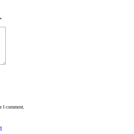
*
me I comment.
M