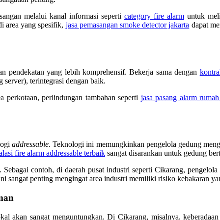
sangan melalui kanal informasi seperti
category fire alarm
untuk meli
 area yang spesifik,
jasa pemasangan smoke detector jakarta
dapat mem
ukan pendekatan yang lebih komprehensif. Bekerja sama dengan
kontra
 server), terintegrasi dengan baik.
ea perkotaan, perlindungan tambahan seperti
jasa pasang alarm rumah 
logi
addressable
. Teknologi ini memungkinkan pengelola gedung mengeta
alasi fire alarm addressable terbaik
sangat disarankan untuk gedung bert
 Sebagai contoh, di daerah pusat industri seperti Cikarang, pengelol
ni sangat penting mengingat area industri memiliki risiko kebakaran y
man
okal akan sangat menguntungkan. Di Cikarang, misalnya, keberadaa