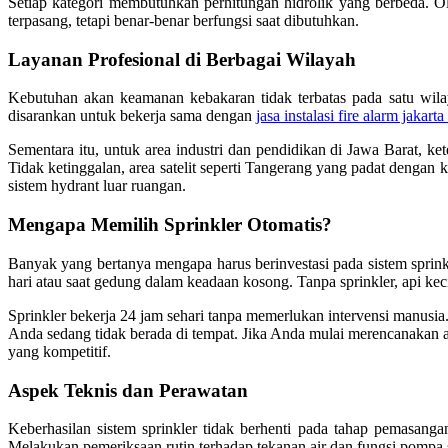
Setiap kategori membutuhkan perhitungan hidrolik yang berbeda. Ol
terpasang, tetapi benar-benar berfungsi saat dibutuhkan.
Layanan Profesional di Berbagai Wilayah
Kebutuhan akan keamanan kebakaran tidak terbatas pada satu wilay
disarankan untuk bekerja sama dengan
jasa instalasi fire alarm jakart
Sementara itu, untuk area industri dan pendidikan di Jawa Barat, ke
Tidak ketinggalan, area satelit seperti Tangerang yang padat denga
sistem hydrant luar ruangan.
Mengapa Memilih Sprinkler Otomatis?
Banyak yang bertanya mengapa harus berinvestasi pada sistem sprink
hari atau saat gedung dalam keadaan kosong. Tanpa sprinkler, api ke
Sprinkler bekerja 24 jam sehari tanpa memerlukan intervensi manu
Anda sedang tidak berada di tempat. Jika Anda mulai merencanakan 
yang kompetitif.
Aspek Teknis dan Perawatan
Keberhasilan sistem sprinkler tidak berhenti pada tahap pemasanga
Melakukan pemeriksaan rutin terhadap tekanan air dan fungsi pompa 