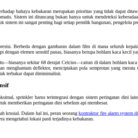
rhadap bahaya kebakaran merupakan prioritas yang tidak dapat ditawar.
otomatis. Sistem ini dirancang bukan hanya untuk mendeteksi keberada
sistem ini sangat penting bagi setiap pemilik bangunan, pengelola p
t presisi. Berbeda dengan gambaran dalam film di mana seluruh kepal
kapi dengan elemen sensitif panas, biasanya berupa bohlam kaca kecil y
tentu—biasanya sekitar 68 derajat Celcius—cairan di dalam bohlam k
dan menghantam deflektor, menciptakan pola semprotan yang merata
ak terbakar dapat diminimalisir.
nsif
maksimal, sprinkler harus terintegrasi dengan sistem peringatan dini
ntuk memberikan peringatan dini sebelum api membesar.
lah krusial. Dalam hal ini, peran seorang
kontraktor fire alarm system d
 mengetahui lokasi pasti terjadinya kebakaran.