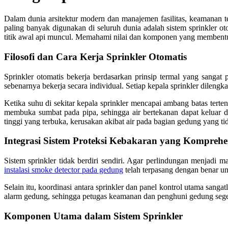
Dalam dunia arsitektur modern dan manajemen fasilitas, keamanan te
paling banyak digunakan di seluruh dunia adalah sistem sprinkler 
titik awal api muncul. Memahami nilai dan komponen yang membentuk 
Filosofi dan Cara Kerja Sprinkler Otomatis
Sprinkler otomatis bekerja berdasarkan prinsip termal yang sanga
sebenarnya bekerja secara individual. Setiap kepala sprinkler dileng
Ketika suhu di sekitar kepala sprinkler mencapai ambang batas ter
membuka sumbat pada pipa, sehingga air bertekanan dapat keluar 
tinggi yang terbuka, kerusakan akibat air pada bagian gedung yang tid
Integrasi Sistem Proteksi Kebakaran yang Komprehe
Sistem sprinkler tidak berdiri sendiri. Agar perlindungan menjadi 
instalasi smoke detector pada gedung
telah terpasang dengan benar u
Selain itu, koordinasi antara sprinkler dan panel kontrol utama sangat
alarm gedung, sehingga petugas keamanan dan penghuni gedung segera
Komponen Utama dalam Sistem Sprinkler