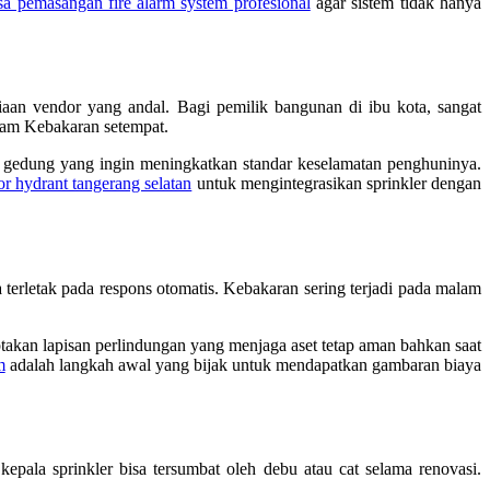
sa pemasangan fire alarm system profesional
agar sistem tidak hanya
iaan vendor yang andal. Bagi pemilik bangunan di ibu kota, sangat
dam Kebakaran setempat.
k gedung yang ingin meningkatkan standar keselamatan penghuninya.
or hydrant tangerang selatan
untuk mengintegrasikan sprinkler dengan
terletak pada respons otomatis. Kebakaran sering terjadi pada malam
akan lapisan perlindungan yang menjaga aset tetap aman bahkan saat
m
adalah langkah awal yang bijak untuk mendapatkan gambaran biaya
epala sprinkler bisa tersumbat oleh debu atau cat selama renovasi.