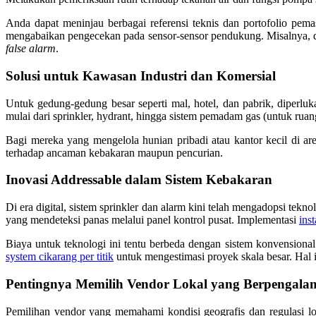
Anda dapat meninjau berbagai referensi teknis dan portofolio pema
mengabaikan pengecekan pada sensor-sensor pendukung. Misalnya, di
false alarm
.
Solusi untuk Kawasan Industri dan Komersial
Untuk gedung-gedung besar seperti mal, hotel, dan pabrik, diperl
mulai dari sprinkler, hydrant, hingga sistem pemadam gas (untuk ruang
Bagi mereka yang mengelola hunian pribadi atau kantor kecil di ar
terhadap ancaman kebakaran maupun pencurian.
Inovasi Addressable dalam Sistem Kebakaran
Di era digital, sistem sprinkler dan alarm kini telah mengadopsi tekno
yang mendeteksi panas melalui panel kontrol pusat. Implementasi
inst
Biaya untuk teknologi ini tentu berbeda dengan sistem konvensional.
system cikarang per titik
untuk mengestimasi proyek skala besar. Hal i
Pentingnya Memilih Vendor Lokal yang Berpengala
Pemilihan vendor yang memahami kondisi geografis dan regulasi l