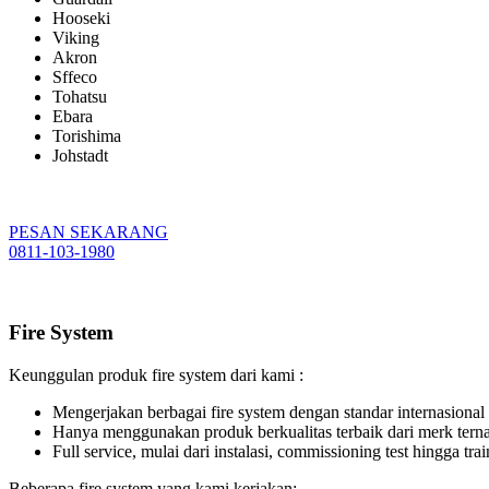
Hooseki
Viking
Akron
Sffeco
Tohatsu
Ebara
Torishima
Johstadt
PESAN SEKARANG
0811-103-1980
Fire System
Keunggulan produk fire system dari kami :
Mengerjakan berbagai fire system dengan standar internasional
Hanya menggunakan produk berkualitas terbaik dari merk ter
Full service, mulai dari instalasi, commissioning test hingga tr
Beberapa fire system yang kami kerjakan: