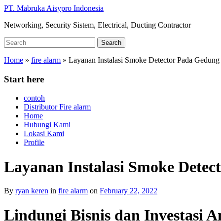
Skip
PT. Mabruka Aisypro Indonesia
to
Networking, Security Sistem, Electrical, Ducting Contractor
main
content
Search
Search
for:
Home
»
fire alarm
»
Layanan Instalasi Smoke Detector Pada Gedung
Start here
contoh
Distributor Fire alarm
Home
Hubungi Kami
Lokasi Kami
Profile
Layanan Instalasi Smoke Detec
By
ryan keren
in
fire alarm
on
February 22, 2022
Lindungi Bisnis dan Investasi 