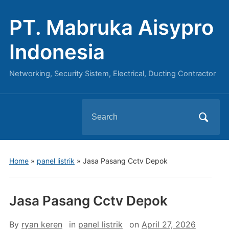
PT. Mabruka Aisypro
Indonesia
Networking, Security Sistem, Electrical, Ducting Contractor
Search
for:
Home
»
panel listrik
»
Jasa Pasang Cctv Depok
Jasa Pasang Cctv Depok
By
ryan keren
in
panel listrik
on
April 27, 2026