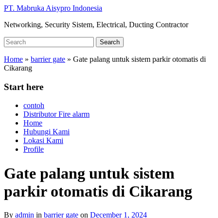
Skip
PT. Mabruka Aisypro Indonesia
to
Networking, Security Sistem, Electrical, Ducting Contractor
main
content
Search
Search
for:
Home
»
barrier gate
»
Gate palang untuk sistem parkir otomatis di
Cikarang
Start here
contoh
Distributor Fire alarm
Home
Hubungi Kami
Lokasi Kami
Profile
Gate palang untuk sistem
parkir otomatis di Cikarang
By
admin
in
barrier gate
on
December 1, 2024