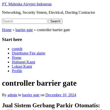
Skip
PT. Mabruka Aisypro Indonesia
to
Networking, Security Sistem, Electrical, Ducting Contractor
main
content
Search
Search
for:
Home
»
barrier gate
»
controller barrier gate
Start here
contoh
Distributor Fire alarm
Home
Hubungi Kami
Lokasi Kami
Profile
controller barrier gate
By
admin
in
barrier gate
on
December 10, 2024
Jual Sistem Gerbang Parkir Otomatis: