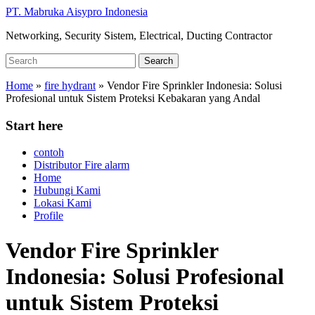
Skip
PT. Mabruka Aisypro Indonesia
to
Networking, Security Sistem, Electrical, Ducting Contractor
main
content
Search
Search
for:
Home
»
fire hydrant
»
Vendor Fire Sprinkler Indonesia: Solusi
Profesional untuk Sistem Proteksi Kebakaran yang Andal
Start here
contoh
Distributor Fire alarm
Home
Hubungi Kami
Lokasi Kami
Profile
Vendor Fire Sprinkler
Indonesia: Solusi Profesional
untuk Sistem Proteksi