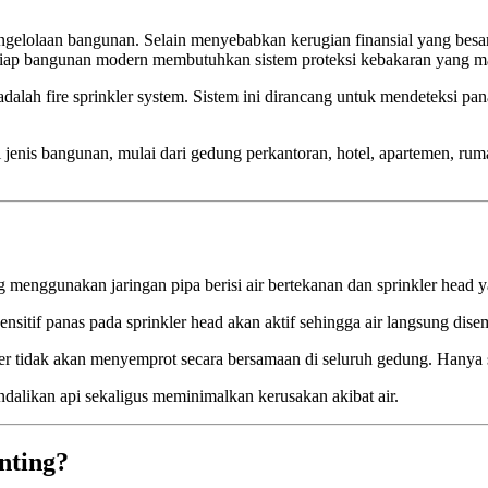
pengelolaan bangunan. Selain menyebabkan kerugian finansial yang be
iap bangunan modern membutuhkan sistem proteksi kebakaran yang mampu
 adalah fire sprinkler system. Sistem ini dirancang untuk mendeteksi p
i jenis bangunan, mulai dari gedung perkantoran, hotel, apartemen, rumah
 menggunakan jaringan pipa berisi air bertekanan dan sprinkler head y
ensitif panas pada sprinkler head akan aktif sehingga air langsung dis
r tidak akan menyemprot secara bersamaan di seluruh gedung. Hanya sp
ndalikan api sekaligus meminimalkan kerusakan akibat air.
nting?