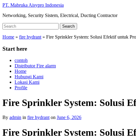
Skip
PT. Mabruka Aisypro Indonesia
to
Networking, Security Sistem, Electrical, Ducting Contractor
main
content
Search
Search
for:
Home
»
fire hydrant
»
Fire Sprinkler System: Solusi Efektif untuk 
Start here
contoh
Distributor Fire alarm
Home
Hubungi Kami
Lokasi Kami
Profile
Fire Sprinkler System: Solusi
By
admin
in
fire hydrant
on
June 6, 2026
Fire Sprinkler System: Solusi