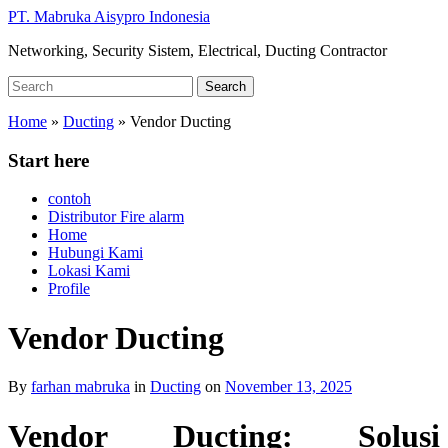
Skip
PT. Mabruka Aisypro Indonesia
to
Networking, Security Sistem, Electrical, Ducting Contractor
main
content
Search
Search
for:
Home
»
Ducting
»
Vendor Ducting
Start here
contoh
Distributor Fire alarm
Home
Hubungi Kami
Lokasi Kami
Profile
Vendor Ducting
By
farhan mabruka
in
Ducting
on
November 13, 2025
Vendor Ducting: Solusi