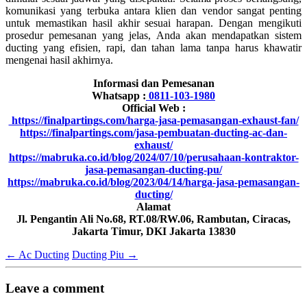
komunikasi yang terbuka antara klien dan vendor sangat penting
untuk memastikan hasil akhir sesuai harapan. Dengan mengikuti
prosedur pemesanan yang jelas, Anda akan mendapatkan sistem
ducting yang efisien, rapi, dan tahan lama tanpa harus khawatir
mengenai hasil akhirnya.
Informasi dan Pemesanan
Whatsapp :
0811-103-1980
Official Web :
https://finalpartings.com/harga-jasa-pemasangan-exhaust-fan/
https://finalpartings.com/jasa-pembuatan-ducting-ac-dan-
exhaust/
https://mabruka.co.id/blog/2024/07/10/perusahaan-kontraktor-
jasa-pemasangan-ducting-pu/
https://mabruka.co.id/blog/2023/04/14/harga-jasa-pemasangan-
ducting/
Alamat
Jl. Pengantin Ali No.68, RT.08/RW.06, Rambutan, Ciracas,
Jakarta Timur, DKI Jakarta 13830
←
Ac Ducting
Ducting Piu
→
Leave a comment