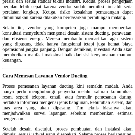
presisi dan sesuai standar teknis industri. Kedua, proses pengerjaan
berjalan lebih cepat karena vendor sudah memiliki tim ahli serta
peralatan lengkap. Ketiga, risiko kesalahan pemasangan dapat
diminimalkan karena dilakukan berdasarkan perhitungan matang.
Selain itu, vendor yang kompeten juga mampu memberikan
konsultasi menyeluruh mengenai desain sistem ducting, perawatan,
dan efisiensi energi. Mereka membantu memastikan agar sistem
yang dipasang tidak hanya fungsional tetapi juga hemat biaya
operasional jangka panjang. Dengan demikian, investasi Anda akan
memberikan manfaat maksimal baik dari sisi kenyamanan maupun
keuangan.
Cara Memesan Layanan Vendor Ducting
Proses pemesanan layanan ducting kini semakin mudah. Anda
hanya perlu menghubungi penyedia melalui saluran komunikasi
resmi seperti telepon, email, atau formulir pemesanan daring.
Sertakan informasi mengenai jenis bangunan, kebutuhan sistem, dan
luas area yang akan dipasang. Tim teknis biasanya akan
menjadwalkan survei lapangan sebelum memberikan estimasi
pengerjaan.
Setelah desain disetujui, proses pembuatan dan instalasi akan
dimulai sesuai jadwal yang disepakati. Selama proses berlangsung,