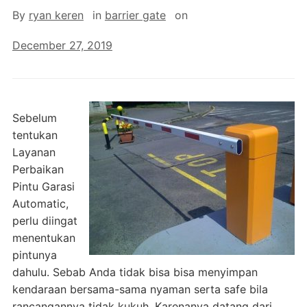
By
ryan keren
in
barrier gate
on
December 27, 2019
Sebelum
tentukan
Layanan
Perbaikan
Pintu Garasi
Automatic,
perlu diingat
menentukan
pintunya
dahulu. Sebab Anda tidak bisa bisa menyimpan
kendaraan bersama-sama nyaman serta safe bila
rancangannya tidak kukuh. Karenanya datang dari