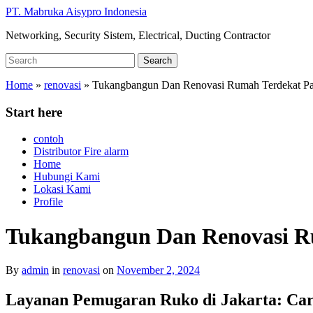
Skip
PT. Mabruka Aisypro Indonesia
to
Networking, Security Sistem, Electrical, Ducting Contractor
main
content
Search
Search
for:
Home
»
renovasi
»
Tukangbangun Dan Renovasi Rumah Terdekat Pa
Start here
contoh
Distributor Fire alarm
Home
Hubungi Kami
Lokasi Kami
Profile
Tukangbangun Dan Renovasi R
By
admin
in
renovasi
on
November 2, 2024
Layanan Pemugaran Ruko di Jakarta: Ca