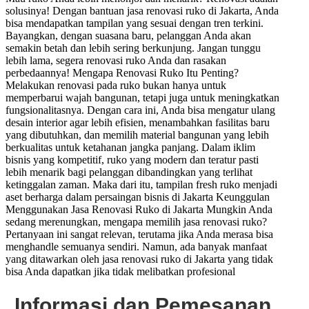
solusinya! Dengan bantuan jasa renovasi ruko di Jakarta, Anda
bisa mendapatkan tampilan yang sesuai dengan tren terkini.
Bayangkan, dengan suasana baru, pelanggan Anda akan
semakin betah dan lebih sering berkunjung. Jangan tunggu
lebih lama, segera renovasi ruko Anda dan rasakan
perbedaannya! Mengapa Renovasi Ruko Itu Penting?
Melakukan renovasi pada ruko bukan hanya untuk
memperbarui wajah bangunan, tetapi juga untuk meningkatkan
fungsionalitasnya. Dengan cara ini, Anda bisa mengatur ulang
desain interior agar lebih efisien, menambahkan fasilitas baru
yang dibutuhkan, dan memilih material bangunan yang lebih
berkualitas untuk ketahanan jangka panjang. Dalam iklim
bisnis yang kompetitif, ruko yang modern dan teratur pasti
lebih menarik bagi pelanggan dibandingkan yang terlihat
ketinggalan zaman. Maka dari itu, tampilan fresh ruko menjadi
aset berharga dalam persaingan bisnis di Jakarta Keunggulan
Menggunakan Jasa Renovasi Ruko di Jakarta Mungkin Anda
sedang merenungkan, mengapa memilih jasa renovasi ruko?
Pertanyaan ini sangat relevan, terutama jika Anda merasa bisa
menghandle semuanya sendiri. Namun, ada banyak manfaat
yang ditawarkan oleh jasa renovasi ruko di Jakarta yang tidak
bisa Anda dapatkan jika tidak melibatkan profesional
Informasi dan Pemesanan