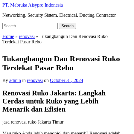
Skip
PT. Mabruka Aisypro Indonesia
to
Networking, Security Sistem, Electrical, Ducting Contractor
main
content
Search
Search
for:
Home
»
renovasi
»
Tukangbangun Dan Renovasi Ruko
Terdekat Pasar Rebo
Tukangbangun Dan Renovasi Ruko
Terdekat Pasar Rebo
By
admin
in
renovasi
on
October 31, 2024
Renovasi Ruko Jakarta: Langkah
Cerdas untuk Ruko yang Lebih
Menarik dan Efisien
jasa renovasi ruko Jakarta Timur
Mau ruko Anda lebih menonjol dan menarik? Renovasi adalah