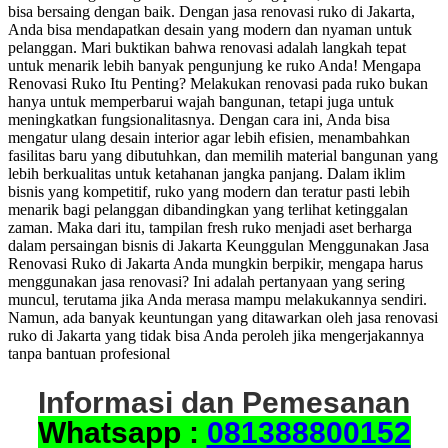
bisa bersaing dengan baik. Dengan jasa renovasi ruko di Jakarta,
Anda bisa mendapatkan desain yang modern dan nyaman untuk
pelanggan. Mari buktikan bahwa renovasi adalah langkah tepat
untuk menarik lebih banyak pengunjung ke ruko Anda! Mengapa
Renovasi Ruko Itu Penting? Melakukan renovasi pada ruko bukan
hanya untuk memperbarui wajah bangunan, tetapi juga untuk
meningkatkan fungsionalitasnya. Dengan cara ini, Anda bisa
mengatur ulang desain interior agar lebih efisien, menambahkan
fasilitas baru yang dibutuhkan, dan memilih material bangunan yang
lebih berkualitas untuk ketahanan jangka panjang. Dalam iklim
bisnis yang kompetitif, ruko yang modern dan teratur pasti lebih
menarik bagi pelanggan dibandingkan yang terlihat ketinggalan
zaman. Maka dari itu, tampilan fresh ruko menjadi aset berharga
dalam persaingan bisnis di Jakarta Keunggulan Menggunakan Jasa
Renovasi Ruko di Jakarta Anda mungkin berpikir, mengapa harus
menggunakan jasa renovasi? Ini adalah pertanyaan yang sering
muncul, terutama jika Anda merasa mampu melakukannya sendiri.
Namun, ada banyak keuntungan yang ditawarkan oleh jasa renovasi
ruko di Jakarta yang tidak bisa Anda peroleh jika mengerjakannya
tanpa bantuan profesional
Informasi dan Pemesanan
Whatsapp :
081388800152