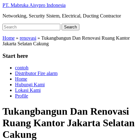
Skip
PT. Mabruka Aisypro Indonesia
to
Networking, Security Sistem, Electrical, Ducting Contractor
main
content
Search
Search
for:
Home
»
renovasi
»
Tukangbangun Dan Renovasi Ruang Kantor
Jakarta Selatan Cakung
Start here
contoh
Distributor Fire alarm
Home
Hubungi Kami
Lokasi Kami
Profile
Tukangbangun Dan Renovasi
Ruang Kantor Jakarta Selatan
Cakung