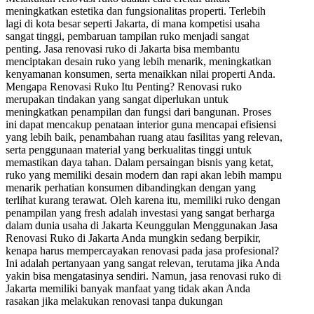
meningkatkan estetika dan fungsionalitas properti. Terlebih
lagi di kota besar seperti Jakarta, di mana kompetisi usaha
sangat tinggi, pembaruan tampilan ruko menjadi sangat
penting. Jasa renovasi ruko di Jakarta bisa membantu
menciptakan desain ruko yang lebih menarik, meningkatkan
kenyamanan konsumen, serta menaikkan nilai properti Anda.
Mengapa Renovasi Ruko Itu Penting? Renovasi ruko
merupakan tindakan yang sangat diperlukan untuk
meningkatkan penampilan dan fungsi dari bangunan. Proses
ini dapat mencakup penataan interior guna mencapai efisiensi
yang lebih baik, penambahan ruang atau fasilitas yang relevan,
serta penggunaan material yang berkualitas tinggi untuk
memastikan daya tahan. Dalam persaingan bisnis yang ketat,
ruko yang memiliki desain modern dan rapi akan lebih mampu
menarik perhatian konsumen dibandingkan dengan yang
terlihat kurang terawat. Oleh karena itu, memiliki ruko dengan
penampilan yang fresh adalah investasi yang sangat berharga
dalam dunia usaha di Jakarta Keunggulan Menggunakan Jasa
Renovasi Ruko di Jakarta Anda mungkin sedang berpikir,
kenapa harus mempercayakan renovasi pada jasa profesional?
Ini adalah pertanyaan yang sangat relevan, terutama jika Anda
yakin bisa mengatasinya sendiri. Namun, jasa renovasi ruko di
Jakarta memiliki banyak manfaat yang tidak akan Anda
rasakan jika melakukan renovasi tanpa dukungan