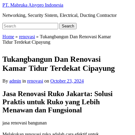
Skip
PT. Mabruka Aisypro Indonesia
to
Networking, Security Sistem, Electrical, Ducting Contractor
main
content
Search
Search
for:
Home
»
renovasi
»
Tukangbangun Dan Renovasi Kamar
Tidur Terdekat Cipayung
Tukangbangun Dan Renovasi
Kamar Tidur Terdekat Cipayung
By
admin
in
renovasi
on
October 23, 2024
Jasa Renovasi Ruko Jakarta: Solusi
Praktis untuk Ruko yang Lebih
Menawan dan Fungsional
jasa renovasi bangunan
Melakukan renovasi ruko adalah cara efektif untuk