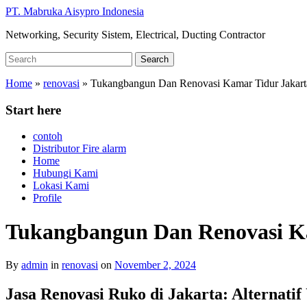
Skip
PT. Mabruka Aisypro Indonesia
to
Networking, Security Sistem, Electrical, Ducting Contractor
main
content
Search
Search
for:
Home
»
renovasi
»
Tukangbangun Dan Renovasi Kamar Tidur Jakarta 
Start here
contoh
Distributor Fire alarm
Home
Hubungi Kami
Lokasi Kami
Profile
Tukangbangun Dan Renovasi Ka
By
admin
in
renovasi
on
November 2, 2024
Jasa Renovasi Ruko di Jakarta: Alternati