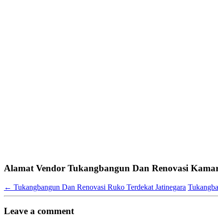
Alamat Vendor Tukangbangun Dan Renovasi Kamar T
←
Tukangbangun Dan Renovasi Ruko Terdekat Jatinegara
Tukangba
Leave a comment