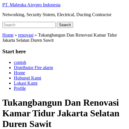
Skip
PT. Mabruka Aisypro Indonesia
to
Networking, Security Sistem, Electrical, Ducting Contractor
main
content
Search
Search
for:
Home
»
renovasi
»
Tukangbangun Dan Renovasi Kamar Tidur
Jakarta Selatan Duren Sawit
Start here
contoh
Distributor Fire alarm
Home
Hubungi Kami
Lokasi Kami
Profile
Tukangbangun Dan Renovasi
Kamar Tidur Jakarta Selatan
Duren Sawit