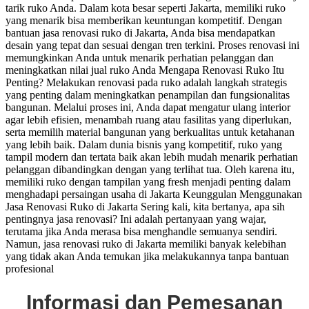
tarik ruko Anda. Dalam kota besar seperti Jakarta, memiliki ruko
yang menarik bisa memberikan keuntungan kompetitif. Dengan
bantuan jasa renovasi ruko di Jakarta, Anda bisa mendapatkan
desain yang tepat dan sesuai dengan tren terkini. Proses renovasi ini
memungkinkan Anda untuk menarik perhatian pelanggan dan
meningkatkan nilai jual ruko Anda Mengapa Renovasi Ruko Itu
Penting? Melakukan renovasi pada ruko adalah langkah strategis
yang penting dalam meningkatkan penampilan dan fungsionalitas
bangunan. Melalui proses ini, Anda dapat mengatur ulang interior
agar lebih efisien, menambah ruang atau fasilitas yang diperlukan,
serta memilih material bangunan yang berkualitas untuk ketahanan
yang lebih baik. Dalam dunia bisnis yang kompetitif, ruko yang
tampil modern dan tertata baik akan lebih mudah menarik perhatian
pelanggan dibandingkan dengan yang terlihat tua. Oleh karena itu,
memiliki ruko dengan tampilan yang fresh menjadi penting dalam
menghadapi persaingan usaha di Jakarta Keunggulan Menggunakan
Jasa Renovasi Ruko di Jakarta Sering kali, kita bertanya, apa sih
pentingnya jasa renovasi? Ini adalah pertanyaan yang wajar,
terutama jika Anda merasa bisa menghandle semuanya sendiri.
Namun, jasa renovasi ruko di Jakarta memiliki banyak kelebihan
yang tidak akan Anda temukan jika melakukannya tanpa bantuan
profesional
Informasi dan Pemesanan