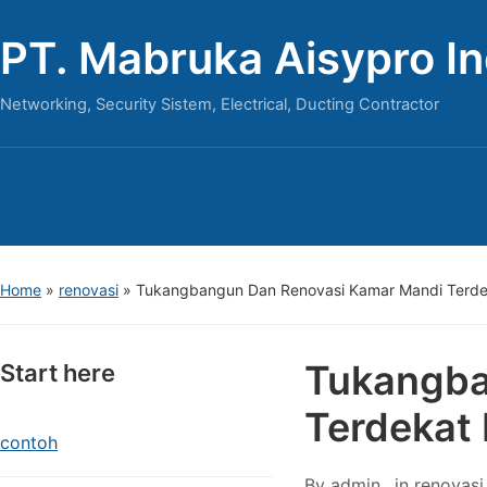
PT. Mabruka Aisypro I
Networking, Security Sistem, Electrical, Ducting Contractor
Home
»
renovasi
»
Tukangbangun Dan Renovasi Kamar Mandi Terde
Tukangba
Start here
Terdekat 
contoh
By
admin
in
renovasi