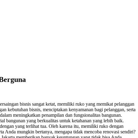
 Berguna
persaingan bisnis sangat ketat, memiliki ruko yang memikat pelanggan
ngan kebutuhan bisnis, menciptakan kenyamanan bagi pelanggan, serta
g dalam meningkatkan penampilan dan fungsionalitas bangunan.
erial bangunan yang berkualitas untuk ketahanan yang lebih baik.
engan yang terlihat tua. Oleh karena itu, memiliki ruko dengan
ta Anda mungkin bertanya, mengapa tidak mencoba renovasi sendiri?
di Jakarta memberikan banyak keuntungan yang tidak bisa Anda