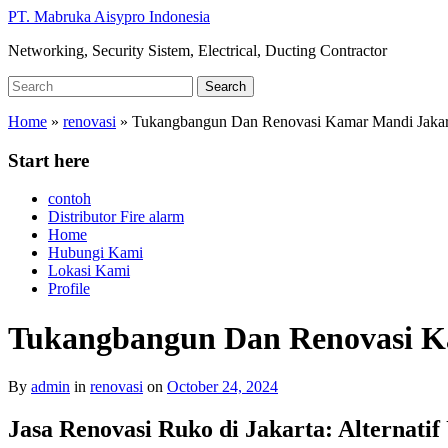
Skip
PT. Mabruka Aisypro Indonesia
to
Networking, Security Sistem, Electrical, Ducting Contractor
main
content
Search
Search
for:
Home
»
renovasi
»
Tukangbangun Dan Renovasi Kamar Mandi Jakart
Start here
contoh
Distributor Fire alarm
Home
Hubungi Kami
Lokasi Kami
Profile
Tukangbangun Dan Renovasi Ka
By
admin
in
renovasi
on
October 24, 2024
Jasa Renovasi Ruko di Jakarta: Alternati