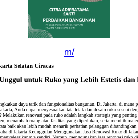
m/
rta Selatan Ciracas
f Unggul untuk Ruko yang Lebih Estetis dan
ngkatkan daya tarik dan fungsionalitas bangunan. Di Jakarta, di mana 
akarta, Anda dapat menyesuaikan tata letak dan desain ruko sesuai de
? Melakukan renovasi pada ruko adalah langkah strategis yang pentin
sien, menambah ruang atau fasilitas yang diperlukan, serta memilih mat
tata baik akan lebih mudah menarik perhatian pelanggan dibandingkan d
usaha di Jakarta Keunggulan Menggunakan Jasa Renovasi Ruko di Jakar
at menyelesaikannya sendiri. Namun, menggunakan jasa renovasi ruko 