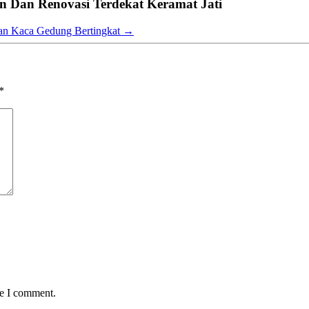
 Dan Renovasi Terdekat Keramat Jati
an Kaca Gedung Bertingkat
→
*
me I comment.