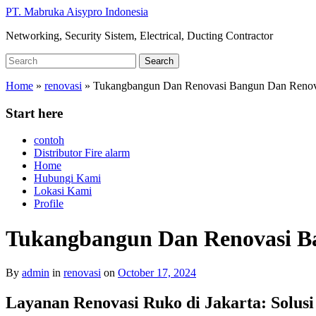
Skip
PT. Mabruka Aisypro Indonesia
to
Networking, Security Sistem, Electrical, Ducting Contractor
main
content
Search
Search
for:
Home
»
renovasi
»
Tukangbangun Dan Renovasi Bangun Dan Renovas
Start here
contoh
Distributor Fire alarm
Home
Hubungi Kami
Lokasi Kami
Profile
Tukangbangun Dan Renovasi Ba
By
admin
in
renovasi
on
October 17, 2024
Layanan Renovasi Ruko di Jakarta: Solus