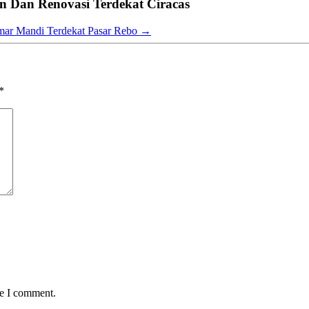
 Dan Renovasi Terdekat Ciracas
mar Mandi Terdekat Pasar Rebo
→
*
me I comment.