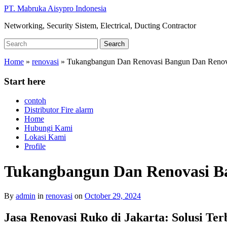
Skip
PT. Mabruka Aisypro Indonesia
to
Networking, Security Sistem, Electrical, Ducting Contractor
main
content
Search
Search
for:
Home
»
renovasi
»
Tukangbangun Dan Renovasi Bangun Dan Renova
Start here
contoh
Distributor Fire alarm
Home
Hubungi Kami
Lokasi Kami
Profile
Tukangbangun Dan Renovasi Ba
By
admin
in
renovasi
on
October 29, 2024
Jasa Renovasi Ruko di Jakarta: Solusi Te