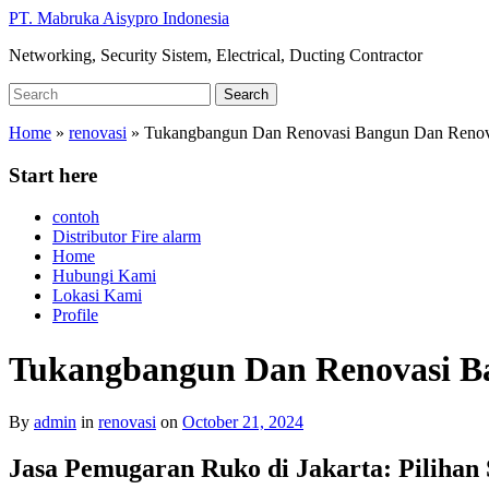
Skip
PT. Mabruka Aisypro Indonesia
to
Networking, Security Sistem, Electrical, Ducting Contractor
main
content
Search
Search
for:
Home
»
renovasi
»
Tukangbangun Dan Renovasi Bangun Dan Renovas
Start here
contoh
Distributor Fire alarm
Home
Hubungi Kami
Lokasi Kami
Profile
Tukangbangun Dan Renovasi Ba
By
admin
in
renovasi
on
October 21, 2024
Jasa Pemugaran Ruko di Jakarta: Piliha