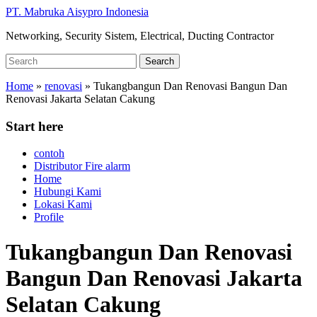
Skip
PT. Mabruka Aisypro Indonesia
to
Networking, Security Sistem, Electrical, Ducting Contractor
main
content
Search
Search
for:
Home
»
renovasi
»
Tukangbangun Dan Renovasi Bangun Dan
Renovasi Jakarta Selatan Cakung
Start here
contoh
Distributor Fire alarm
Home
Hubungi Kami
Lokasi Kami
Profile
Tukangbangun Dan Renovasi
Bangun Dan Renovasi Jakarta
Selatan Cakung