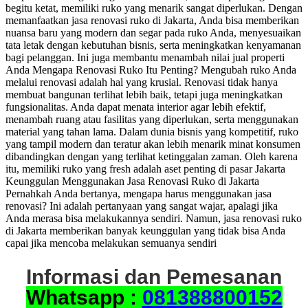
begitu ketat, memiliki ruko yang menarik sangat diperlukan. Dengan
memanfaatkan jasa renovasi ruko di Jakarta, Anda bisa memberikan
nuansa baru yang modern dan segar pada ruko Anda, menyesuaikan
tata letak dengan kebutuhan bisnis, serta meningkatkan kenyamanan
bagi pelanggan. Ini juga membantu menambah nilai jual properti
Anda Mengapa Renovasi Ruko Itu Penting? Mengubah ruko Anda
melalui renovasi adalah hal yang krusial. Renovasi tidak hanya
membuat bangunan terlihat lebih baik, tetapi juga meningkatkan
fungsionalitas. Anda dapat menata interior agar lebih efektif,
menambah ruang atau fasilitas yang diperlukan, serta menggunakan
material yang tahan lama. Dalam dunia bisnis yang kompetitif, ruko
yang tampil modern dan teratur akan lebih menarik minat konsumen
dibandingkan dengan yang terlihat ketinggalan zaman. Oleh karena
itu, memiliki ruko yang fresh adalah aset penting di pasar Jakarta
Keunggulan Menggunakan Jasa Renovasi Ruko di Jakarta
Pernahkah Anda bertanya, mengapa harus menggunakan jasa
renovasi? Ini adalah pertanyaan yang sangat wajar, apalagi jika
Anda merasa bisa melakukannya sendiri. Namun, jasa renovasi ruko
di Jakarta memberikan banyak keunggulan yang tidak bisa Anda
capai jika mencoba melakukan semuanya sendiri
Informasi dan Pemesanan
Whatsapp :
081388800152