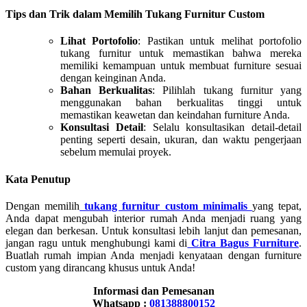
Tips dan Trik dalam Memilih Tukang Furnitur Custom
Lihat Portofolio
: Pastikan untuk melihat portofolio
tukang furnitur untuk memastikan bahwa mereka
memiliki kemampuan untuk membuat furniture sesuai
dengan keinginan Anda.
Bahan Berkualitas
: Pilihlah tukang furnitur yang
menggunakan bahan berkualitas tinggi untuk
memastikan keawetan dan keindahan furniture Anda.
Konsultasi Detail
: Selalu konsultasikan detail-detail
penting seperti desain, ukuran, dan waktu pengerjaan
sebelum memulai proyek.
Kata Penutup
Dengan memilih
tukang furnitur custom minimalis
yang tepat,
Anda dapat mengubah interior rumah Anda menjadi ruang yang
elegan dan berkesan. Untuk konsultasi lebih lanjut dan pemesanan,
jangan ragu untuk menghubungi kami di
Citra Bagus Furniture
.
Buatlah rumah impian Anda menjadi kenyataan dengan furniture
custom yang dirancang khusus untuk Anda!
Informasi dan Pemesanan
Whatsapp :
081388800152