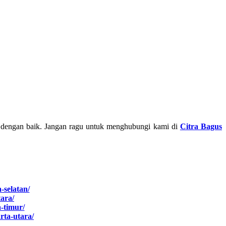
 dengan baik. Jangan ragu untuk menghubungi kami di
Citra Bagus
-selatan/
tara/
a-timur/
arta-utara/