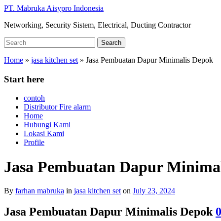
Skip
PT. Mabruka Aisypro Indonesia
to
Networking, Security Sistem, Electrical, Ducting Contractor
main
content
Search
Search
for:
Home
»
jasa kitchen set
»
Jasa Pembuatan Dapur Minimalis Depok
Start here
contoh
Distributor Fire alarm
Home
Hubungi Kami
Lokasi Kami
Profile
Jasa Pembuatan Dapur Minima
By
farhan mabruka
in
jasa kitchen set
on
July 23, 2024
Jasa Pembuatan Dapur Minimalis Depok