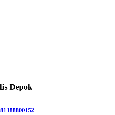
lis Depok
081388800152