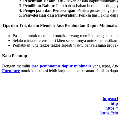
Penentuan Desain
: Diskusikan desain dapur minimalis
Pemilihan Bahan
: Pilih bahan-bahan berkualitas ting
Pengerjaan dan Pemasangan
: Pantau proses pengerjaa
Penyelesaian dan Penyerahan
: Periksa hasil akhir da
Tips dan Trik dalam Memilih Jasa Pembuatan Dapur Minimalis
Pastikan untuk memilih kontraktor yang memiliki pengalaman 
Selalu minta referensi dari klien sebelumnya untuk memastikan
Perhatikan juga faktor-faktor seperti waktu penyelesaian proye
Kata Penutup
Dengan memilih
jasa pembuatan dapur minimalis
yang tepat, An
Furniture
untuk konsultasi lebih lanjut dan pemesanan. Jadikan dapu
https://
http
https:/
https://ci