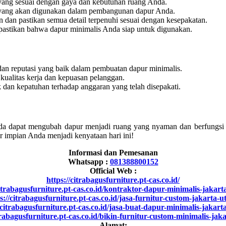
 yang sesuai dengan gaya dan kebutuhan ruang Anda.
gi yang akan digunakan dalam pembangunan dapur Anda.
n dan pastikan semua detail terpenuhi sesuai dengan kesepakatan.
n pastikan bahwa dapur minimalis Anda siap untuk digunakan.
dan reputasi yang baik dalam pembuatan dapur minimalis.
 kualitas kerja dan kepuasan pelanggan.
k dan kepatuhan terhadap anggaran yang telah disepakati.
da dapat mengubah dapur menjadi ruang yang nyaman dan berfungsi
r impian Anda menjadi kenyataan hari ini!
Informasi dan Pemesanan
Whatsapp :
081388800152
Official Web :
https://citrabagusfurniture.pt-cas.co.id/
citrabagusfurniture.pt-cas.co.id/kontraktor-dapur-minimalis-jakarta
s://citrabagusfurniture.pt-cas.co.id/jasa-furnitur-custom-jakarta-u
/citrabagusfurniture.pt-cas.co.id/jasa-buat-dapur-minimalis-jakart
trabagusfurniture.pt-cas.co.id/bikin-furnitur-custom-minimalis-jak
Alamat: