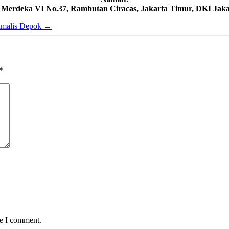
h Merdeka VI No.37, Rambutan Ciracas, Jakarta Timur, DKI Jaka
imalis Depok
→
*
me I comment.