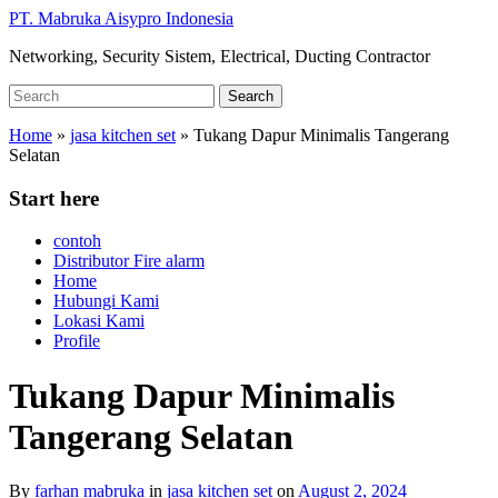
Skip
PT. Mabruka Aisypro Indonesia
to
Networking, Security Sistem, Electrical, Ducting Contractor
main
content
Search
Search
for:
Home
»
jasa kitchen set
»
Tukang Dapur Minimalis Tangerang
Selatan
Start here
contoh
Distributor Fire alarm
Home
Hubungi Kami
Lokasi Kami
Profile
Tukang Dapur Minimalis
Tangerang Selatan
By
farhan mabruka
in
jasa kitchen set
on
August 2, 2024