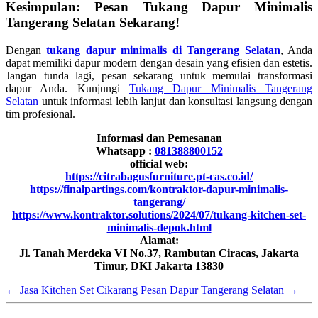
Kesimpulan: Pesan Tukang Dapur Minimalis
Tangerang Selatan Sekarang!
Dengan
tukang dapur minimalis di Tangerang Selatan
, Anda
dapat memiliki dapur modern dengan desain yang efisien dan estetis.
Jangan tunda lagi, pesan sekarang untuk memulai transformasi
dapur Anda. Kunjungi
Tukang Dapur Minimalis Tangerang
Selatan
untuk informasi lebih lanjut dan konsultasi langsung dengan
tim profesional.
Informasi dan Pemesanan
Whatsapp :
081388800152
official web:
https://citrabagusfurniture.pt-cas.co.id/
https://finalpartings.com/kontraktor-dapur-minimalis-
tangerang/
https://www.kontraktor.solutions/2024/07/tukang-kitchen-set-
minimalis-depok.html
Alamat:
Jl. Tanah Merdeka VI No.37, Rambutan Ciracas, Jakarta
Timur, DKI Jakarta 13830
←
Jasa Kitchen Set Cikarang
Pesan Dapur Tangerang Selatan
→