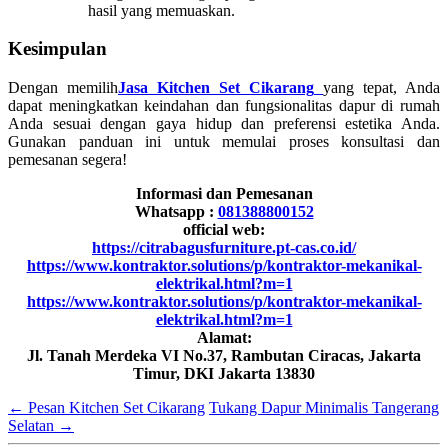
hasil yang memuaskan.
Kesimpulan
Dengan memilih
Jasa Kitchen Set
Cikarang
yang tepat, Anda
dapat meningkatkan keindahan dan fungsionalitas dapur di rumah
Anda sesuai dengan gaya hidup dan preferensi estetika Anda.
Gunakan panduan ini untuk memulai proses konsultasi dan
pemesanan segera!
Informasi dan Pemesanan
Whatsapp :
081388800152
official web:
https://citrabagusfurniture.pt-cas.co.id/
https://www.kontraktor.solutions/p/kontraktor-mekanikal-
elektrikal.html?m=1
https://www.kontraktor.solutions/p/kontraktor-mekanikal-
elektrikal.html?m=1
Alamat:
Jl. Tanah Merdeka VI No.37, Rambutan Ciracas, Jakarta
Timur, DKI Jakarta 13830
←
Pesan Kitchen Set Cikarang
Tukang Dapur Minimalis Tangerang
Selatan
→