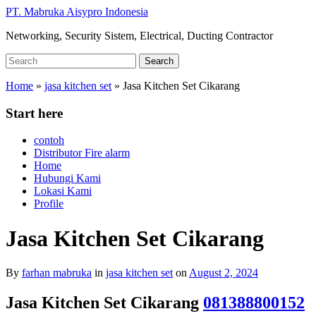
Skip
PT. Mabruka Aisypro Indonesia
to
Networking, Security Sistem, Electrical, Ducting Contractor
main
content
Search
Search
for:
Home
»
jasa kitchen set
»
Jasa Kitchen Set Cikarang
Start here
contoh
Distributor Fire alarm
Home
Hubungi Kami
Lokasi Kami
Profile
Jasa Kitchen Set Cikarang
By
farhan mabruka
in
jasa kitchen set
on
August 2, 2024
Jasa Kitchen Set Cikarang
081388800152