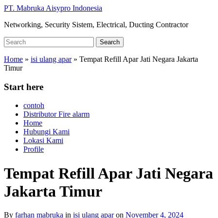
Skip
PT. Mabruka Aisypro Indonesia
to
Networking, Security Sistem, Electrical, Ducting Contractor
main
content
Search
Search
for:
Home
»
isi ulang apar
»
Tempat Refill Apar Jati Negara Jakarta
Timur
Start here
contoh
Distributor Fire alarm
Home
Hubungi Kami
Lokasi Kami
Profile
Tempat Refill Apar Jati Negara
Jakarta Timur
By
farhan mabruka
in
isi ulang apar
on
November 4, 2024