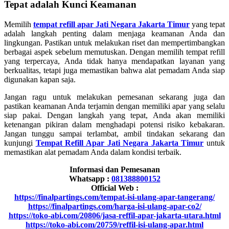
Tepat adalah Kunci Keamanan
Memilih
tempat refill apar Jati Negara Jakarta Timur
yang tepat
adalah langkah penting dalam menjaga keamanan Anda dan
lingkungan. Pastikan untuk melakukan riset dan mempertimbangkan
berbagai aspek sebelum memutuskan. Dengan memilih tempat refill
yang terpercaya, Anda tidak hanya mendapatkan layanan yang
berkualitas, tetapi juga memastikan bahwa alat pemadam Anda siap
digunakan kapan saja.
Jangan ragu untuk melakukan pemesanan sekarang juga dan
pastikan keamanan Anda terjamin dengan memiliki apar yang selalu
siap pakai. Dengan langkah yang tepat, Anda akan memiliki
ketenangan pikiran dalam menghadapi potensi risiko kebakaran.
Jangan tunggu sampai terlambat, ambil tindakan sekarang dan
kunjungi
Tempat Refill Apar Jati Negara Jakarta Timur
untuk
memastikan alat pemadam Anda dalam kondisi terbaik.
Informasi dan Pemesanan
Whatsapp :
081388800152
Official Web :
https://finalpartings.com/tempat-isi-ulang-apar-tangerang/
https://finalpartings.com/harga-isi-ulang-apar-co2/
https://toko-abi.com/20806/jasa-reffil-apar-jakarta-utara.html
https://toko-abi.com/20759/reffil-isi-ulang-apar.html