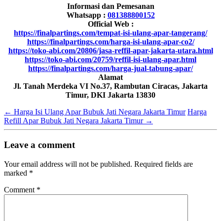
Informasi dan Pemesanan
Whatsapp :
081388800152
Official Web :
https://finalpartings.com/tempat-isi-ulang-apar-tangerang/
https://finalpartings.com/harga-isi-ulang-apar-co2/
https://toko-abi.com/20806/jasa-reffil-apar-jakarta-utara.html
https://toko-abi.com/20759/reffil-isi-ulang-apar.html
https://finalpartings.com/harga-jual-tabung-apar/
Alamat
Jl. Tanah Merdeka VI No.37, Rambutan Ciracas, Jakarta
Timur, DKI Jakarta 13830
←
Harga Isi Ulang Apar Bubuk Jati Negara Jakarta Timur
Harga
Refill Apar Bubuk Jati Negara Jakarta Timur
→
Leave a comment
Your email address will not be published.
Required fields are
marked
*
Comment
*