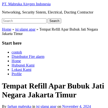
Skip
PT. Mabruka Aisypro Indonesia
to
Networking, Security Sistem, Electrical, Ducting Contractor
main
content
Search
Search
for:
Home
»
isi ulang apar
»
Tempat Refill Apar Bubuk Jati Negara
Jakarta Timur
Start here
contoh
Distributor Fire alarm
Home
Hubungi Kami
Lokasi Kami
Profile
Tempat Refill Apar Bubuk Jati
Negara Jakarta Timur
By
farhan mabruka
in
isi ulang apar
on
November 4, 2024