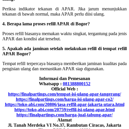
Periksa indikator tekanan di APAR. Jika jarum menunjukkan
tekanan di bawah normal, maka APAR perlu diisi ulang.
4. Berapa lama proses refill APAR di Bogor?
Proses refill biasanya memakan waktu singkat, tergantung pada jenis
APAR dan kondisi alat tersebut.
5. Apakah ada jaminan setelah melakukan refill di tempat refill
APAR Bogor?
Tempat refill terpercaya biasanya memberikan jaminan kualitas pada
pengisian ulang dan memastikan APAR siap digunakan.
Informasi dan Pemesanan
Whatsapp :
081388800152
Official Web :
https://finalpartings.com/tempat-isi-ulang-apar-tangerang/
https://finalpartings.com/harga-isi-ulang-apar-co2/
https://toko-abi.com/20806/jasa-reffil-apar-jakarta-utara.html
https://toko-abi.com/20759/reffil-isi-ulang-apar.html
https://finalpartings.com/harga-jual-tabung-apar/
Alamat
Jl. Tanah Merdeka VI No.37, Rambutan Ciracas, Jakarta