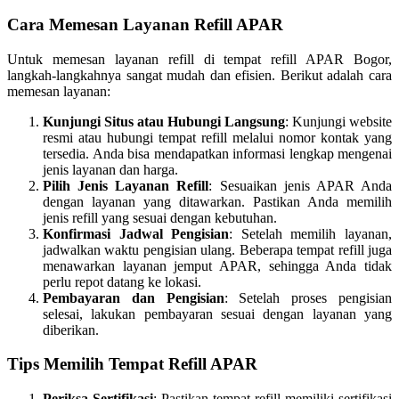
Cara Memesan Layanan Refill APAR
Untuk memesan layanan refill di tempat refill APAR Bogor,
langkah-langkahnya sangat mudah dan efisien. Berikut adalah cara
memesan layanan:
Kunjungi Situs atau Hubungi Langsung
: Kunjungi website
resmi atau hubungi tempat refill melalui nomor kontak yang
tersedia. Anda bisa mendapatkan informasi lengkap mengenai
jenis layanan dan harga.
Pilih Jenis Layanan Refill
: Sesuaikan jenis APAR Anda
dengan layanan yang ditawarkan. Pastikan Anda memilih
jenis refill yang sesuai dengan kebutuhan.
Konfirmasi Jadwal Pengisian
: Setelah memilih layanan,
jadwalkan waktu pengisian ulang. Beberapa tempat refill juga
menawarkan layanan jemput APAR, sehingga Anda tidak
perlu repot datang ke lokasi.
Pembayaran dan Pengisian
: Setelah proses pengisian
selesai, lakukan pembayaran sesuai dengan layanan yang
diberikan.
Tips Memilih Tempat Refill APAR
Periksa Sertifikasi
: Pastikan tempat refill memiliki sertifikasi