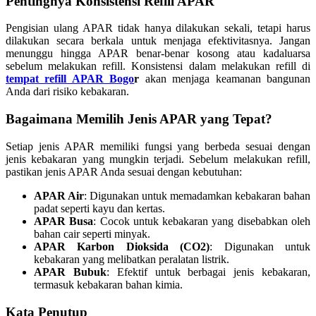
Pentingnya Konsistensi Refill APAR
Pengisian ulang APAR tidak hanya dilakukan sekali, tetapi harus
dilakukan secara berkala untuk menjaga efektivitasnya. Jangan
menunggu hingga APAR benar-benar kosong atau kadaluarsa
sebelum melakukan refill. Konsistensi dalam melakukan refill di
tempat refill APAR Bogo
r
akan menjaga keamanan bangunan
Anda dari risiko kebakaran.
Bagaimana Memilih Jenis APAR yang Tepat?
Setiap jenis APAR memiliki fungsi yang berbeda sesuai dengan
jenis kebakaran yang mungkin terjadi. Sebelum melakukan refill,
pastikan jenis APAR Anda sesuai dengan kebutuhan:
APAR Air
: Digunakan untuk memadamkan kebakaran bahan
padat seperti kayu dan kertas.
APAR Busa
: Cocok untuk kebakaran yang disebabkan oleh
bahan cair seperti minyak.
APAR Karbon Dioksida (CO2)
: Digunakan untuk
kebakaran yang melibatkan peralatan listrik.
APAR Bubuk
: Efektif untuk berbagai jenis kebakaran,
termasuk kebakaran bahan kimia.
Kata Penutup