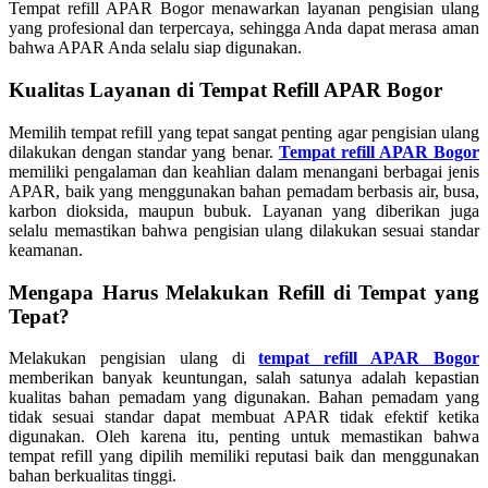
Tempat refill APAR Bogor menawarkan layanan pengisian ulang
yang profesional dan terpercaya, sehingga Anda dapat merasa aman
bahwa APAR Anda selalu siap digunakan.
Kualitas Layanan di Tempat Refill APAR Bogor
Memilih tempat refill yang tepat sangat penting agar pengisian ulang
dilakukan dengan standar yang benar.
Tempat refill APAR Bogor
memiliki pengalaman dan keahlian dalam menangani berbagai jenis
APAR, baik yang menggunakan bahan pemadam berbasis air, busa,
karbon dioksida, maupun bubuk. Layanan yang diberikan juga
selalu memastikan bahwa pengisian ulang dilakukan sesuai standar
keamanan.
Mengapa Harus Melakukan Refill di Tempat yang
Tepat?
Melakukan pengisian ulang di
tempat refill APAR Bogor
memberikan banyak keuntungan, salah satunya adalah kepastian
kualitas bahan pemadam yang digunakan. Bahan pemadam yang
tidak sesuai standar dapat membuat APAR tidak efektif ketika
digunakan. Oleh karena itu, penting untuk memastikan bahwa
tempat refill yang dipilih memiliki reputasi baik dan menggunakan
bahan berkualitas tinggi.