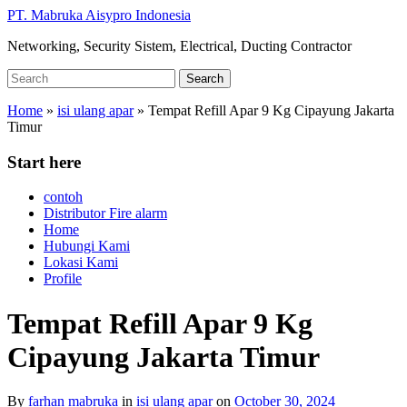
Skip
PT. Mabruka Aisypro Indonesia
to
Networking, Security Sistem, Electrical, Ducting Contractor
main
content
Search
Search
for:
Home
»
isi ulang apar
»
Tempat Refill Apar 9 Kg Cipayung Jakarta
Timur
Start here
contoh
Distributor Fire alarm
Home
Hubungi Kami
Lokasi Kami
Profile
Tempat Refill Apar 9 Kg
Cipayung Jakarta Timur
By
farhan mabruka
in
isi ulang apar
on
October 30, 2024