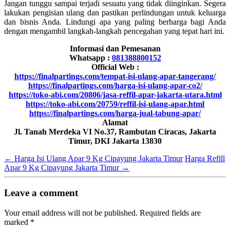
Jangan tunggu sampai terjadi sesuatu yang tidak diinginkan. Segera
lakukan pengisian ulang dan pastikan perlindungan untuk keluarga
dan bisnis Anda. Lindungi apa yang paling berharga bagi Anda
dengan mengambil langkah-langkah pencegahan yang tepat hari ini.
Informasi dan Pemesanan
Whatsapp :
081388800152
Official Web :
https://finalpartings.com/tempat-isi-ulang-apar-tangerang/
https://finalpartings.com/harga-isi-ulang-apar-co2/
https://toko-abi.com/20806/jasa-reffil-apar-jakarta-utara.html
https://toko-abi.com/20759/reffil-isi-ulang-apar.html
https://finalpartings.com/harga-jual-tabung-apar/
Alamat
Jl. Tanah Merdeka VI No.37, Rambutan Ciracas, Jakarta
Timur, DKI Jakarta 13830
←
Harga Isi Ulang Apar 9 Kg Cipayung Jakarta Timur
Harga Refill
Apar 9 Kg Cipayung Jakarta Timur
→
Leave a comment
Your email address will not be published.
Required fields are
marked
*