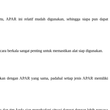
u, APAR ini relatif mudah digunakan, sehingga siapa pun dapat
cara berkala sangat penting untuk memastikan alat siap digunakan.
mkan dengan APAR yang sama, padahal setiap jenis APAR memiliki
an tim Anda siap menghadapi situasi darurat dengan lebih percaya