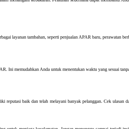
agai layanan tambahan, seperti penjualan APAR baru, perawatan berk
APAR. Ini memudahkan Anda untuk menentukan waktu yang sesuai tanp
iliki reputasi baik dan telah melayani banyak pelanggan. Cek ulasan
g untuk menjaga keselamatan. Jangan menunggu sampai terjadi insid