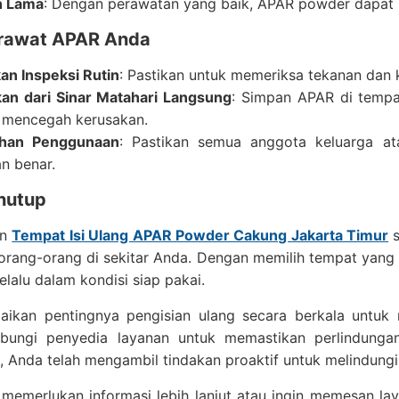
n Lama
: Dengan perawatan yang baik, APAR powder dapat b
rawat APAR Anda
an Inspeksi Rutin
: Pastikan untuk memeriksa tekanan dan k
an dari Sinar Matahari Langsung
: Simpan APAR di tempat
 mencegah kerusakan.
ihan Penggunaan
: Pastikan semua anggota keluarga 
n benar.
nutup
an
Tempat Isi Ulang APAR Powder Cakung Jakarta Timur
s
orang-orang di sekitar Anda. Dengan memilih tempat yan
elalu dalam kondisi siap pakai.
aikan pentingnya pengisian ulang secara berkala untuk 
bungi penyedia layanan untuk memastikan perlindunga
i, Anda telah mengambil tindakan proaktif untuk melindungi 
memerlukan informasi lebih lanjut atau ingin memesan laya