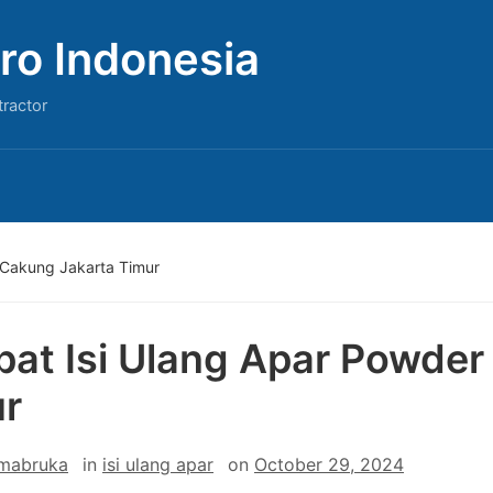
ro Indonesia
tractor
 Cakung Jakarta Timur
at Isi Ulang Apar Powder
r
 mabruka
in
isi ulang apar
on
October 29, 2024