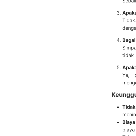
Sebai
Apaka
Tidak
denga
Bagai
Simpa
tidak
Apaka
Ya, 
mengo
Keungg
Tida
menin
Biaya
biaya