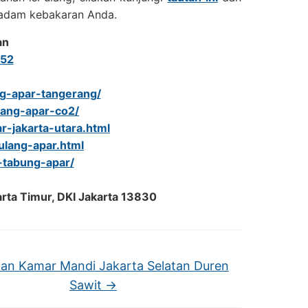
madam kebakaran Anda.
an
52
ang-apar-tangerang/
ulang-apar-co2/
r-jakarta-utara.html
-ulang-apar.html
l-tabung-apar/
arta Timur, DKI Jakarta 13830
kan Kamar Mandi Jakarta Selatan Duren
Sawit
→