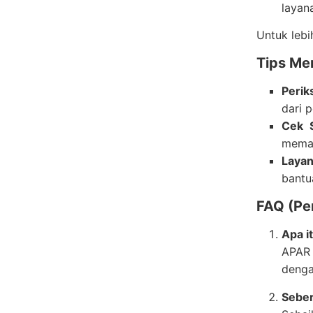
layan
Untuk lebi
Tips Me
Perik
dari 
Cek S
memat
Laya
bantu
FAQ (Pe
Apa i
APAR 
denga
Seber