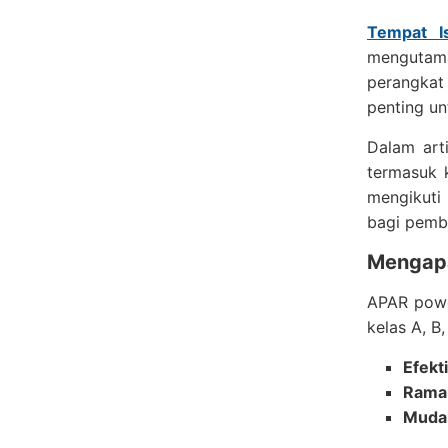
Tempat I
mengutam
perangkat 
penting un
Dalam art
termasuk 
mengikuti
bagi pemb
Mengapa
APAR powd
kelas A, B
Efekti
Rama
Muda