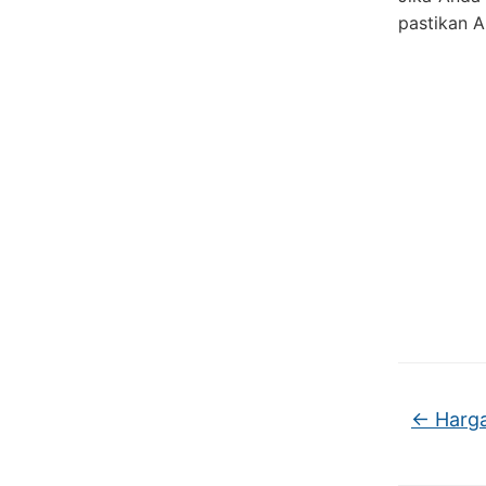
pastikan 
←
Harga