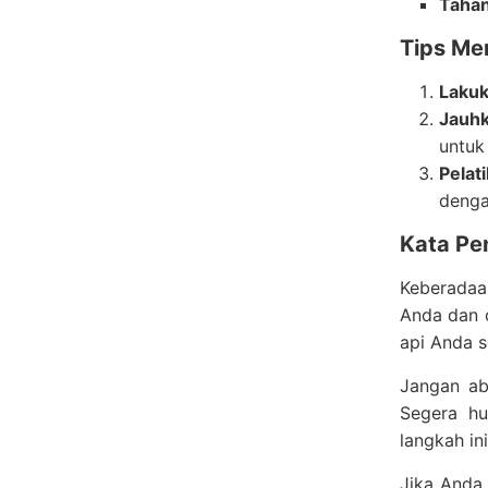
Taha
Tips Me
Lakuk
Jauhk
untuk
Pelat
denga
Kata Pe
Keberada
Anda dan 
api Anda s
Jangan ab
Segera hu
langkah in
Jika Anda 