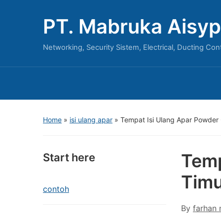
PT. Mabruka Aisyp
Networking, Security Sistem, Electrical, Ducting Con
Home
»
isi ulang apar
»
Tempat Isi Ulang Apar Powder
Temp
Start here
Timu
contoh
By
farhan