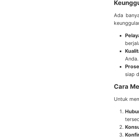
Keunggu
Ada bany
keunggulan
Pelay
berja
Kuali
Anda.
Pros
siap 
Cara Me
Untuk meme
Hubu
tersed
Konsu
Konfi