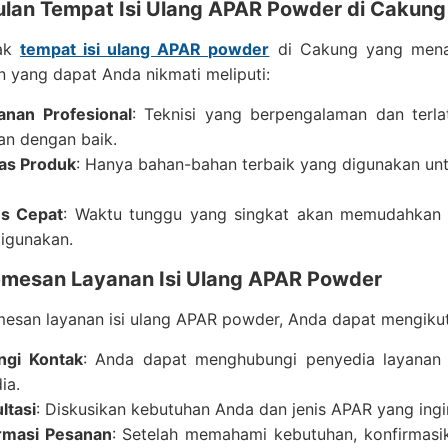
lan Tempat Isi Ulang APAR Powder di Cakung
ak
tempat isi ulang APAR powder
di Cakung yang menaw
 yang dapat Anda nikmati meliputi:
anan Profesional
: Teknisi yang berpengalaman dan terl
lan dengan baik.
tas Produk
: Hanya bahan-bahan terbaik yang digunakan un
es Cepat
: Waktu tunggu yang singkat akan memudahkan
digunakan.
mesan Layanan Isi Ulang APAR Powder
san layanan isi ulang APAR powder, Anda dapat mengikuti
ngi Kontak
: Anda dapat menghubungi penyedia layanan
ia.
ltasi
: Diskusikan kebutuhan Anda dan jenis APAR yang ingin
rmasi Pesanan
: Setelah memahami kebutuhan, konfirmas