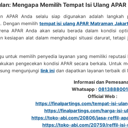
lan: Mengapa Memilih Tempat Isi Ulang APAR 
an APAR Anda selalu siap digunakan adalah langkah 
n. Dengan memilih
tempat isi ulang APAR Matraman Jakar
rena APAR Anda akan selalu berada dalam kondisi optim
n kesiapan alat dalam menghadapi situasi darurat, tetap
u untuk memilih penyedia layanan yang memiliki reputasi 
lakukan pengecekan kondisi APAR secara berkala. Untuk m
gsung mengunjungi
link ini
dan dapatkan layanan terbaik di 
Informasi dan Pemesan
Whatsapp :
0813888001
Official Web :
https://finalpartings.com/tempat-isi-ul
https://finalpartings.com/harga-isi-
https://toko-abi.com/20806/jasa-reffil-apa
https://toko-abi.com/20759/reffil-isi