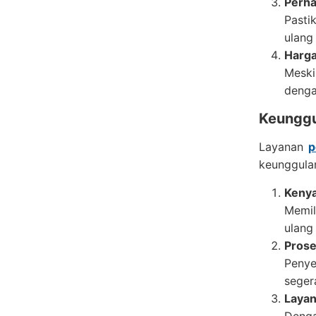
Perha
Pasti
ulang
Harga
Meski
denga
Keunggu
Layanan
p
keunggulan
Keny
Memil
ulang
Prose
Penye
seger
Layan