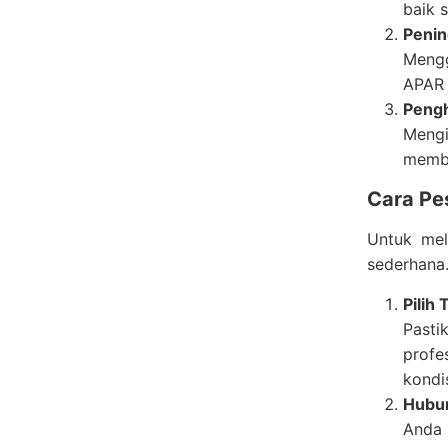
baik 
Penin
Mengg
APAR 
Pengh
Mengi
memba
Cara Pe
Untuk me
sederhana.
Pilih
Pasti
profe
kondi
Hubun
Anda 