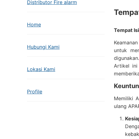
Distributor Fire alarm
Tempat
Home
Tempat Is
Keamanan a
Hubungi Kami
untuk mem
digunakan
Artikel i
Lokasi Kami
memberika
Keuntun
Profile
Memiliki 
ulang APAR
Kesia
Denga
kebak