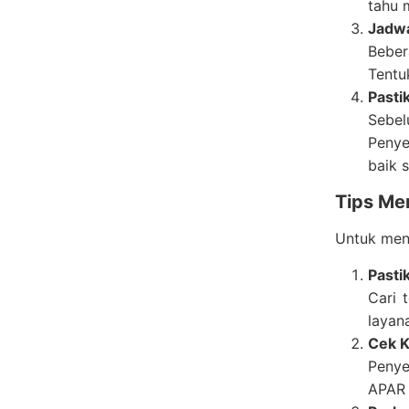
tahu m
Jadwa
Beber
Tentu
Pasti
Sebel
Penye
baik 
Tips Me
Untuk mend
Pasti
Cari 
layan
Cek K
Penye
APAR 