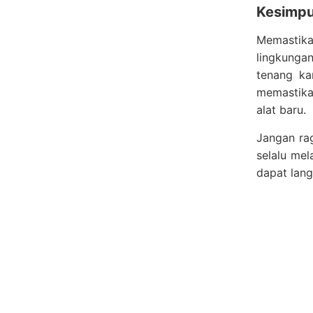
Kesimpu
Memastik
lingkunga
tenang ka
memastika
alat baru.
Jangan rag
selalu me
dapat lan