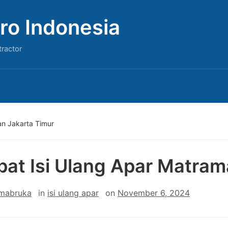
ro Indonesia
tractor
an Jakarta Timur
at Isi Ulang Apar Matram
 mabruka
in
isi ulang apar
on
November 6, 2024