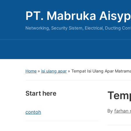
PT. Mabruka Aisyp
Networking, Security Sistem, Electrical, Ducting Con
Home
»
isi ulang apar
»
Tempat Isi Ulang Apar Matram
Temp
Start here
By
farhan
contoh