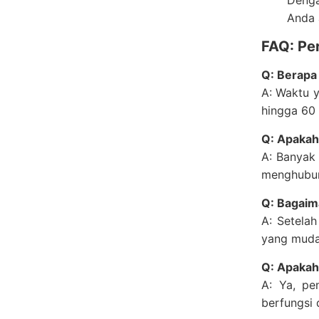
Denga
Anda 
FAQ: Pe
Q: Berapa
A: Waktu 
hingga 60 
Q: Apakah
A: Banyak
menghubun
Q: Bagaim
A: Setela
yang mudah
Q: Apakah
A: Ya, pe
berfungsi 